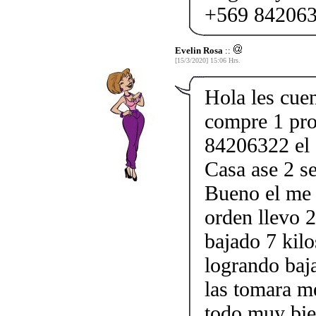
+569 84206
Evelin Rosa
::
[15/3/2020] 15:06 Hrs.
Hola les cuen
compre 1 pr
84206322 el 
Casa ase 2 s
Bueno el me m
orden llevo 
bajado 7 kilo
logrando baj
las tomara m
todo muy bie