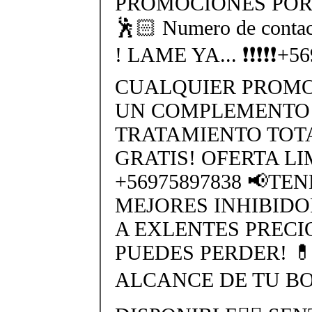
PROMOCIONES POR 
🕺🏻 Numero de cont
! LAME YA... ❗❗❗❗❗+
CUALQUIER PROMO
UN COMPLEMENTO 
TRATAMIENTO TO
GRATIS! OFERTA L
+56975897838 📢TE
MEJORES INHIBIDO
A EXLENTES PRECI
PUEDES PERDER! 
ALCANCE DE TU BO