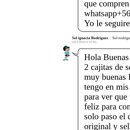
que compren o
whatsapp+56
Yo le seguir
Sol ignacia Rodriguez
:: Sol-rodrig
[16/3/2020] 6:14 Hrs.
Hola Buenas 
2 cajitas de 
muy buenas R
tengo en mis
para ver que
feliz para c
solo paso el 
original y se