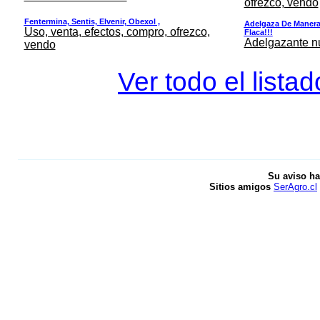
ofrezco, vendo
Fentermina, Sentis, Elvenir, Obexol ,
Adelgaza De Manera 
Uso, venta, efectos, compro, ofrezco,
Flaca!!!
Adelgazante nue
vendo
Ver todo el lista
Su aviso ha
Sitios amigos
SerAgro.cl