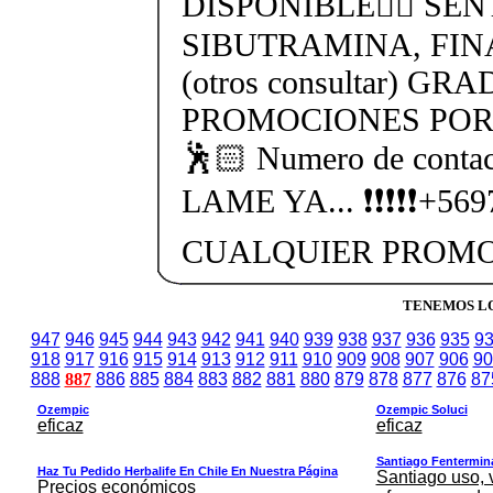
DISPONIBLE👉🏻 SEN
SIBUTRAMINA, FIN
(otros consultar) GR
PROMOCIONES POR 
🕺🏻 Numero de cont
LAME YA... ❗❗❗❗❗+56
CUALQUIER PROMO
TENEMOS LO
947
946
945
944
943
942
941
940
939
938
937
936
935
9
918
917
916
915
914
913
912
911
910
909
908
907
906
90
888
887
886
885
884
883
882
881
880
879
878
877
876
87
Ozempic
Ozempic Soluci
eficaz
eficaz
Santiago Fentermina,
Haz Tu Pedido Herbalife En Chile En Nuestra Página
Santiago uso, 
Precios económicos