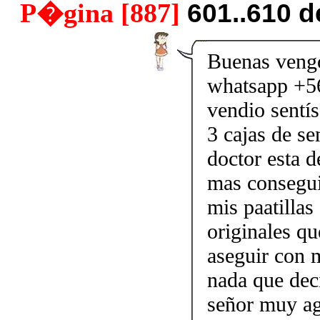
P�gina [887]
601..610 
Buenas vengo
whatsapp +5
vendio sentís
3 cajas de s
doctor esta 
mas conseguir
mis paatillas
originales q
aseguir con m
nada que dec
señor muy agr