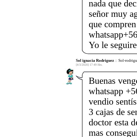
nada que dec
señor muy agr
que compren o
whatsapp+56
Yo le seguir
Sol ignacia Rodriguez
:: Sol-rodrig
[4/3/2020] 17:49 Hrs.
Buenas vengo
whatsapp +5
vendio sentís
3 cajas de s
doctor esta 
mas conseguir