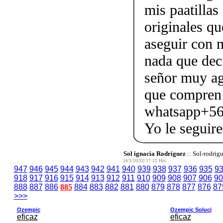
mis paatillas
originales q
aseguir con m
nada que dec
señor muy agr
que compren o
whatsapp+56
Yo le seguir
Sol ignacia Rodriguez
:: Sol-rodrig
[4/3/2020] 17:21 Hrs.
947
946
945
944
943
942
941
940
939
938
937
936
935
9
918
917
916
915
914
913
912
911
910
909
908
907
906
90
888
887
886
885
884
883
882
881
880
879
878
877
876
87
>>>
Ozempic
Ozempic Soluci
eficaz
eficaz