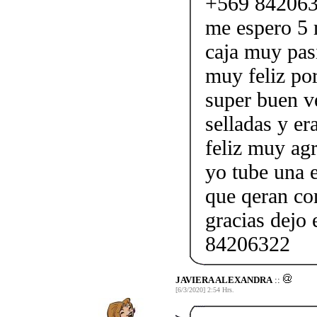
+569 842063
me espero 5 
caja muy pasi
muy feliz po
super buen v
selladas y er
feliz muy ag
yo tube una 
que qeran co
gracias dejo
84206322
JAVIERA ALEXANDRA
::
[6/3/2020] 2:54 Hrs.