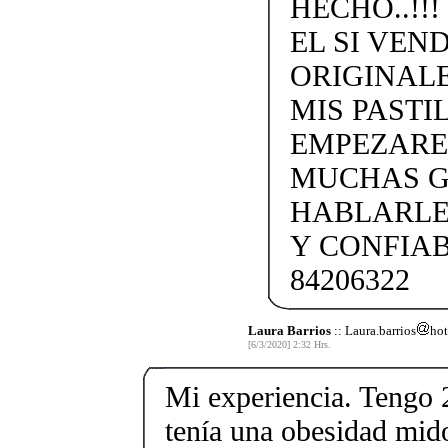
HECHO..!!
EL SI VEN
ORIGINALE
MIS PAST
EMPEZARE
MUCHAS G
HABLARLE
Y CONFIAB
84206322
Laura Barrios
:: Laura.barrios
hot
[6/3/2020] 2:32 Hrs.
Mi experiencia. Tengo 2
tenía una obesidad mid