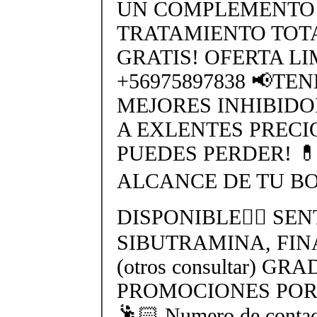
UN COMPLEMENTO 
TRATAMIENTO TO
GRATIS! OFERTA L
+56975897838 📢TE
MEJORES INHIBIDO
A EXLENTES PRECI
PUEDES PERDER! 
ALCANCE DE TU BO
DISPONIBLE👉🏻 SEN
SIBUTRAMINA, FIN
(otros consultar) GR
PROMOCIONES POR 
🕺🏻 Numero de cont