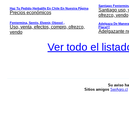
Santiago Fentermina,
Haz Tu Pedido Herbalife En Chile En Nuestra Página
Santiago uso, 
Precios económicos
ofrezco, vendo
Fentermina, Sentis, Elvenir, Obexol ,
Adelgaza De Manera 
Uso, venta, efectos, compro, ofrezco,
Flaca!!!
Adelgazante nue
vendo
Ver todo el lista
Su aviso ha
Sitios amigos
SerAgro.cl