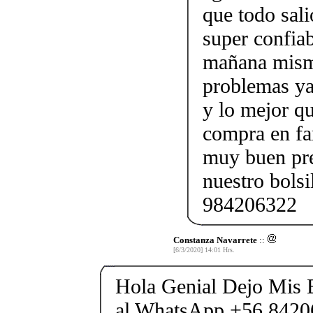
que todo sali
super confia
mañana mismo
problemas ya 
y lo mejor qu
compra en fa
muy buen pre
nuestro bols
984206322
Constanza Navarrete
::
[6/3/2020] 14:01 Hrs.
Hola Genial Dejo Mis 
al WhatsApp +56 8420