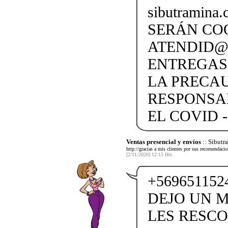
sibutramina
SERÁN CO
ATENDID@S
ENTREGAS
LA PRECA
RESPONSA
EL COVID -
Ventas presencial y envíos
:: Sibut
http://gracias a mis clientes por sus recomendaci
[2/11/2020] 12:15 Hrs.
+56965115
DEJO UN M
LES RESCO