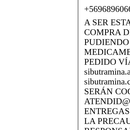
+569689606
A SER EST
COMPRA D
PUDIENDO 
MEDICAME
PEDIDO VÍ
sibutramina
sibutramina
SERÁN CO
ATENDID@S
ENTREGAS
LA PRECA