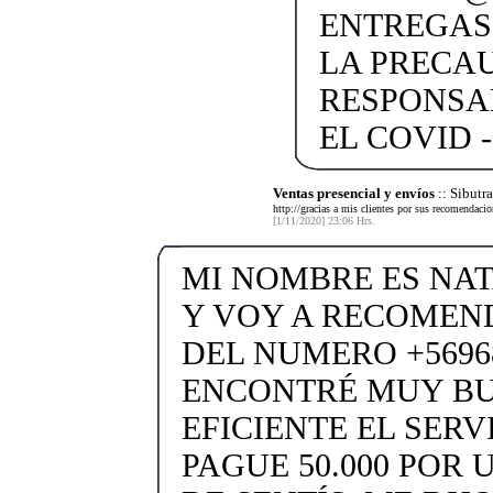
ENTREGAS
LA PRECA
RESPONSA
EL COVID -
Ventas presencial y envíos
:: Sibut
http://gracias a mis clientes por sus recomendaci
[1/11/2020] 23:06 Hrs.
MI NOMBRE ES NA
Y VOY A RECOMEND
DEL NUMERO +5696
ENCONTRÉ MUY BU
EFICIENTE EL SERV
PAGUE 50.000 POR