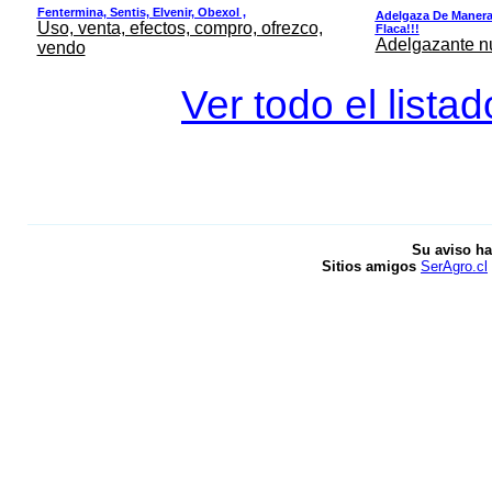
Fentermina, Sentis, Elvenir, Obexol ,
Adelgaza De Manera 
Uso, venta, efectos, compro, ofrezco,
Flaca!!!
Adelgazante nue
vendo
Ver todo el lista
Su aviso ha
Sitios amigos
SerAgro.cl