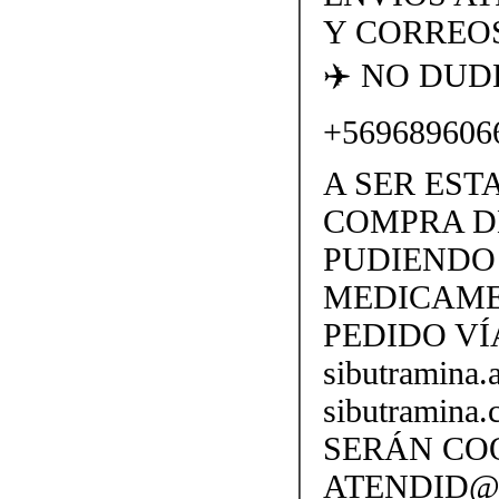
Y CORREOS
✈️ NO DU
+569689606
A SER EST
COMPRA D
PUDIENDO 
MEDICAME
PEDIDO VÍ
sibutramina
sibutramina
SERÁN CO
ATENDID@S