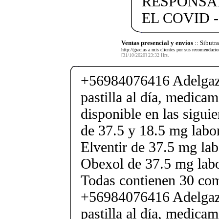
RESPONSA
EL COVID -
Ventas presencial y envíos
:: Sibut
http://gracias a mis clientes por sus recomendaci
[31/10/2020] 23:32 Hrs.
+56984076416 Adelgaza
pastilla al día, medica
disponible en las sigui
de 37.5 y 18.5 mg labor
Elventir de 37.5 mg lab
Obexol de 37.5 mg labo
Todas contienen 30 co
+56984076416 Adelgaza
pastilla al día, medica