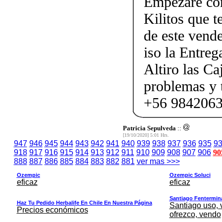
Empezare con
Kilitos que t
de este ven
iso la Entreg
Altiro las Ca
problemas y 
+56 9842063
Patricia Sepulveda
::
[19/10/2020] 5:01 Hrs.
947
946
945
944
943
942
941
940
939
938
937
936
935
9
918
917
916
915
914
913
912
911
910
909
908
907
906
90
888
887
886
885
884
883
882
881
ver mas >>>
Ozempic
Ozempic Soluci
eficaz
eficaz
Santiago Fentermina,
Haz Tu Pedido Herbalife En Chile En Nuestra Página
Santiago uso, 
Precios económicos
ofrezco, vendo