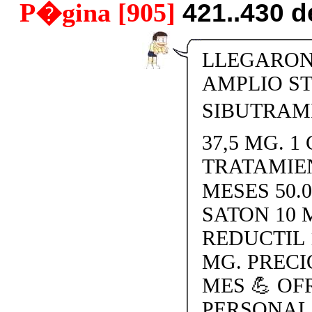
P�gina [905]
421..430 
LLEGARON 
AMPLIO S
SIBUTRAMI
37,5 MG. 1 
TRATAMIE
MESES 50.
SATON 10 
REDUCTIL 
MG. PRECI
MES 💪 O
PERSONAL