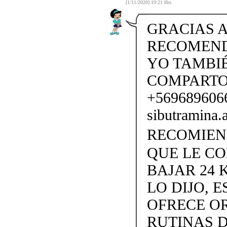
[1/11/2020] 19:21 Hrs.
GRACIAS A
RECOMENDA
YO TAMBI
COMPARTO
+56968960
sibutramina
RECOMIENDO
QUE LE C
BAJAR 24 
LO DIJO, 
OFRECE OR
RUTINAS D