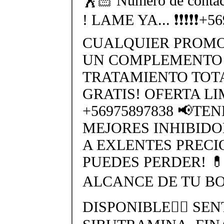
🕺🏻 Numero de cont
! LAME YA... ❗❗❗❗❗+
CUALQUIER PROMO
UN COMPLEMENTO 
TRATAMIENTO TO
GRATIS! OFERTA L
+56975897838 📢TE
MEJORES INHIBIDO
A EXLENTES PRECI
PUEDES PERDER! 
ALCANCE DE TU BO
DISPONIBLE👉🏻 SEN