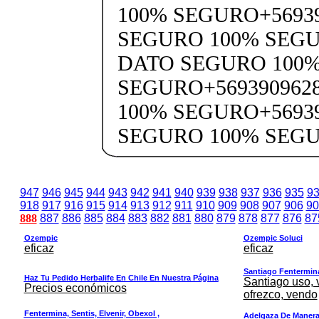
100% SEGURO+5693
SEGURO 100% SEGU
DATO SEGURO 100
SEGURO+569390962
100% SEGURO+5693
SEGURO 100% SEG
947
946
945
944
943
942
941
940
939
938
937
936
935
9
918
917
916
915
914
913
912
911
910
909
908
907
906
90
888
887
886
885
884
883
882
881
880
879
878
877
876
87
Ozempic
Ozempic Soluci
eficaz
eficaz
Santiago Fentermina,
Haz Tu Pedido Herbalife En Chile En Nuestra Página
Santiago uso, 
Precios económicos
ofrezco, vendo
Fentermina, Sentis, Elvenir, Obexol ,
Adelgaza De Manera 