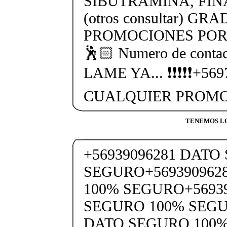
SIBUTRAMINA, FIN
(otros consultar) GR
PROMOCIONES POR 
🕺🏻 Numero de cont
LAME YA... ❗❗❗❗❗+56
CUALQUIER PROMO
TENEMOS LO
+56939096281 DATO
SEGURO+569390962
100% SEGURO+5693
SEGURO 100% SEGU
DATO SEGURO 100