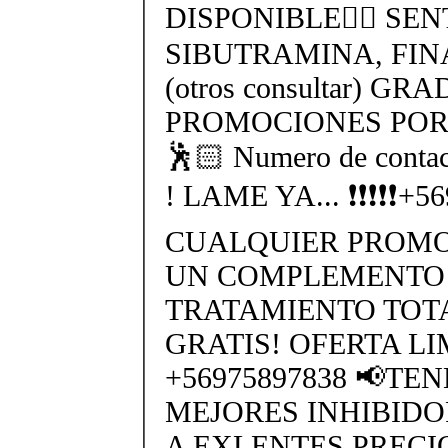
DISPONIBLE👉🏻 SEN
SIBUTRAMINA, FIN
(otros consultar) GR
PROMOCIONES POR 
🕺🏻 Numero de cont
! LAME YA... ❗❗❗❗❗+
CUALQUIER PROMO
UN COMPLEMENTO 
TRATAMIENTO TO
GRATIS! OFERTA L
+56975897838 📢TE
MEJORES INHIBIDO
A EXLENTES PRECI