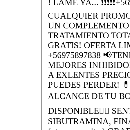
! LAME YA... ❗❗❗❗❗+
CUALQUIER PROMO
UN COMPLEMENTO 
TRATAMIENTO TO
GRATIS! OFERTA L
+56975897838 📢TE
MEJORES INHIBIDO
A EXLENTES PRECI
PUEDES PERDER! 
ALCANCE DE TU BO
DISPONIBLE👉🏻 SEN
SIBUTRAMINA, FIN