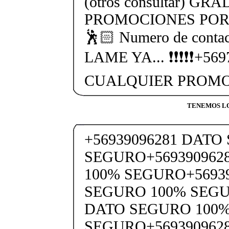
(otros consultar) GR
PROMOCIONES POR 
🕺🏻 Numero de cont
LAME YA... ❗❗❗❗❗+56
CUALQUIER PROMO
TENEMOS LO
+56939096281 DATO
SEGURO+569390962
100% SEGURO+5693
SEGURO 100% SEGU
DATO SEGURO 100
SEGURO+569390962