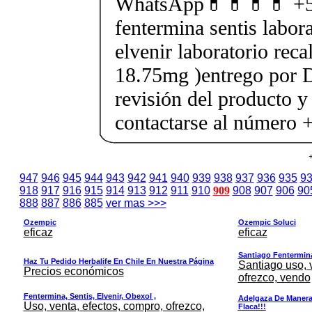
WhatsApp💊💊💊💊 +5
fentermina sentis labor
elvenir laboratorio rec
18.75mg )entrego por D
revisión del producto y
contactarse al número
947
946
945
944
943
942
941
940
939
938
937
936
935
9
918
917
916
915
914
913
912
911
910
909
908
907
906
90
888
887
886
885
ver mas >>>
Ozempic
Ozempic Soluci
eficaz
eficaz
Santiago Fentermina,
Haz Tu Pedido Herbalife En Chile En Nuestra Página
Santiago uso, 
Precios económicos
ofrezco, vendo
Fentermina, Sentis, Elvenir, Obexol ,
Adelgaza De Manera 
Uso, venta, efectos, compro, ofrezco,
Flaca!!!