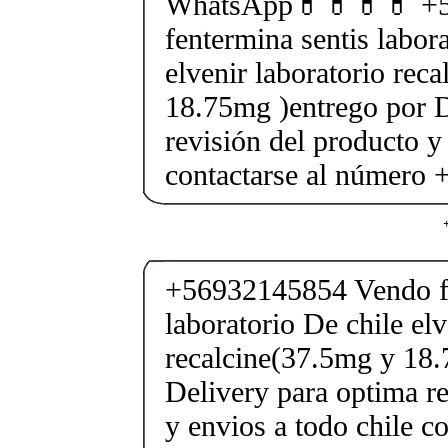
WhatsApp💊💊💊💊 +5
fentermina sentis labor
elvenir laboratorio rec
18.75mg )entrego por D
revisión del producto y
contactarse al número
+56932145854 Vendo fe
laboratorio De chile elv
recalcine(37.5mg y 18.
Delivery para optima re
y envios a todo chile c