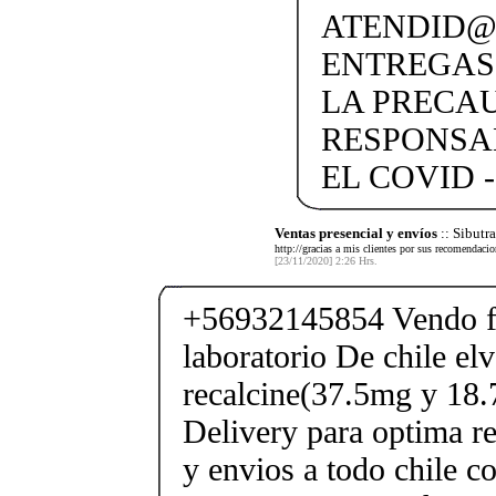
ATENDID@S
ENTREGAS
LA PRECA
RESPONSA
EL COVID -
Ventas presencial y envíos
:: Sibut
http://gracias a mis clientes por sus recomendaci
[23/11/2020] 2:26 Hrs.
+56932145854 Vendo fe
laboratorio De chile elv
recalcine(37.5mg y 18.
Delivery para optima re
y envios a todo chile c