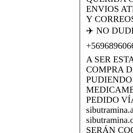
ENVIOS AT
Y CORREOS
✈️ NO DU
+569689606
A SER EST
COMPRA D
PUDIENDO 
MEDICAME
PEDIDO VÍ
sibutramina
sibutramina
SERÁN CO