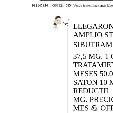
932145854
:: +56932145854 Vendo fentermina sentis labora
LLEGARON 
AMPLIO S
SIBUTRAMI
37,5 MG. 1 
TRATAMIE
MESES 50.
SATON 10 
REDUCTIL 
MG. PRECI
MES 💪 O