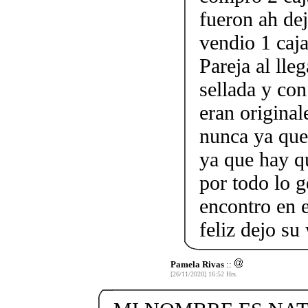
fueron ah dej
vendio 1 caja
Pareja al lle
sellada y co
eran original
nunca ya que 
ya que hay q
por todo lo g
encontro en 
feliz dejo s
Pamela Rivas
::
[26/11/2020] 16:52 Hrs.