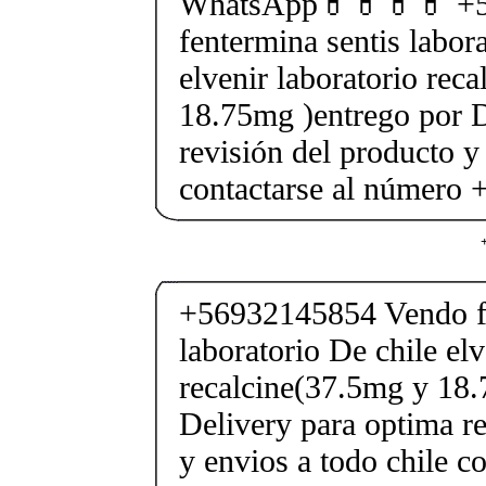
WhatsApp💊💊💊💊 +5
fentermina sentis labor
elvenir laboratorio rec
18.75mg )entrego por D
revisión del producto y
contactarse al número
+56932145854 Vendo fe
laboratorio De chile elv
recalcine(37.5mg y 18.
Delivery para optima re
y envios a todo chile c