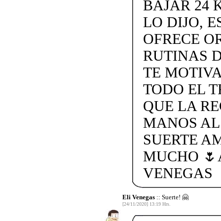
BAJAR 24 
LO DIJO, 
OFRECE OR
RUTINAS D
TE MOTIVA
TODO EL T
QUE LA R
MANOS AL
SUERTE A
MUCHO 🌷
VENEGAS
Eli Venegas
:: Suerte! 🤗
[24/11/2020] 13:19 Hrs.