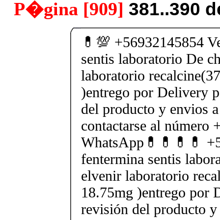
P�gina [909]
381..390 
💊💯 +56932145854 Ve
sentis laboratorio De ch
laboratorio recalcine(
)entrego por Delivery p
del producto y envios a
contactarse al número
WhatsApp💊💊💊💊 +5
fentermina sentis labor
elvenir laboratorio rec
18.75mg )entrego por D
revisión del producto y