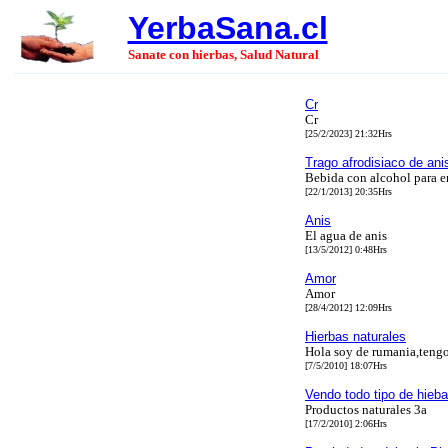
YerbaSana.cl
Sanate con hierbas, Salud Natural
Cr
Cr
[25/2/2023] 21:32Hrs
Trago afrodisiaco de ani
Bebida con alcohol para e
[22/1/2013] 20:35Hrs
Anis
El agua de anis
[13/5/2012] 0:48Hrs
Amor
Amor
[28/4/2012] 12:09Hrs
Hierbas naturales
Hola soy de rumania,tengo
[7/5/2010] 18:07Hrs
Vendo todo tipo de hieb
Productos naturales 3a
[17/2/2010] 2:06Hrs