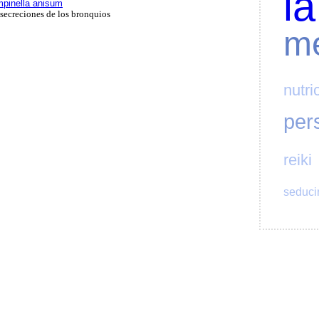
la
mpinella anisum
 secreciones de los bronquios
me
nutri
per
reiki
seduci