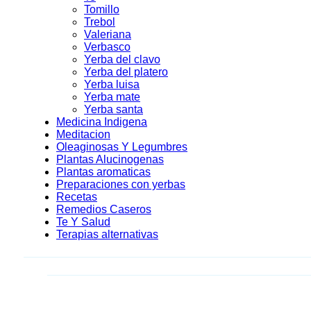
Tomillo
Trebol
Valeriana
Verbasco
Yerba del clavo
Yerba del platero
Yerba luisa
Yerba mate
Yerba santa
Medicina Indigena
Meditacion
Oleaginosas Y Legumbres
Plantas Alucinogenas
Plantas aromaticas
Preparaciones con yerbas
Recetas
Remedios Caseros
Te Y Salud
Terapias alternativas