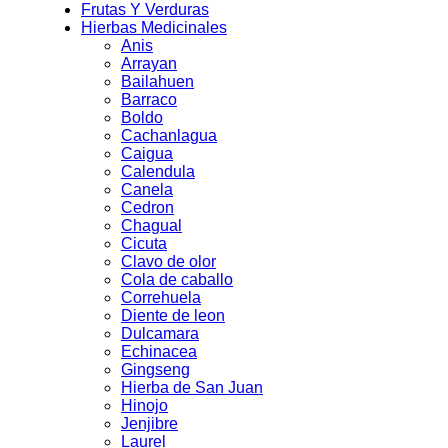
Frutas Y Verduras
Hierbas Medicinales
Anis
Arrayan
Bailahuen
Barraco
Boldo
Cachanlagua
Caigua
Calendula
Canela
Cedron
Chagual
Cicuta
Clavo de olor
Cola de caballo
Correhuela
Diente de leon
Dulcamara
Echinacea
Gingseng
Hierba de San Juan
Hinojo
Jenjibre
Laurel