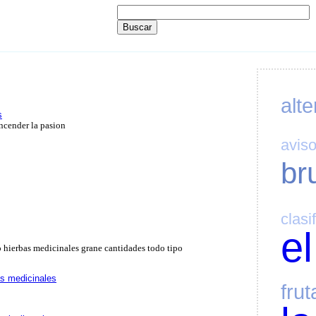
alte
s
ncender la pasion
avis
br
clasi
el
 hierbas medicinales grane cantidades todo tipo
as medicinales
frut