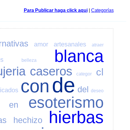
Para Publicar haga click aqui
|
Categorías
rnativas
amor
artesanales
atraer
blanca
os
belleza
ujeria
caseros
cl
categor
de
con
del
ficados
deseo
esoterismo
en
hierbas
as
hechizo