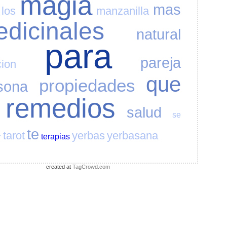
magia
mas
los
manzanilla
dicinales
natural
para
pareja
cion
que
propiedades
sona
remedios
salud
se
te
tarot
yerbas
yerbasana
r
terapias
created at
TagCrowd.com