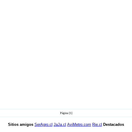
Página [1]
Sitios amigos
SerAgro.cl
JaJa.cl
AviMetro.com
Rie.cl
Destacados