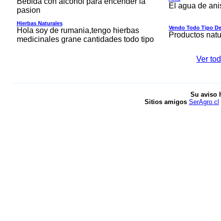
Bebida con alcohol para encender la
El agua de ani
pasion
Hierbas Naturales
Vendo Todo Tipo De
Hola soy de rumania,tengo hierbas
Productos natu
medicinales grane cantidades todo tipo
Ver tod
Su aviso 
Sitios amigos
SerAgro.cl