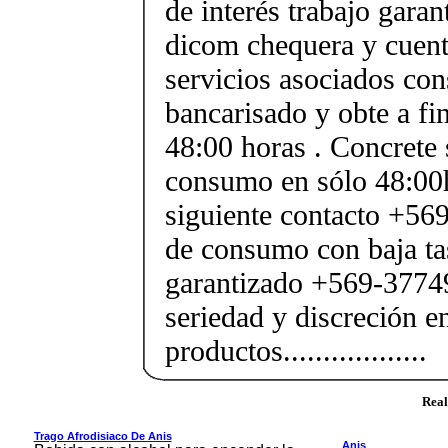
de interés trabajo gara
dicom chequera y cuenta
servicios asociados cons
bancarisado y obte a fi
48:00 horas . Concrete 
consumo en sólo 48:00h
siguiente contacto +56
de consumo con baja tas
garantizado +569-3774
seriedad y discreción en
productos..................
Real
Trago Afrodisiaco De Anis
Anis