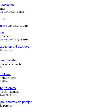
a sesiones
iones
ura
[22/6/2012] 16:01Hrs
ismo
etismo
[22/6/2012] 15:57Hrs
smo
gia tarot
etismo
[22/6/2012] 15:51Hrs
atencion a diabeticos
fitoterapia
s
gas, flacidez
uvenecer el rostro
Hrs
 7 kilos
lleres cursos
15:28Hrs
te, terapias
ogia psi- gamma
6/2012] 13:11Hrs
jas, amarres de parejas
de parejas