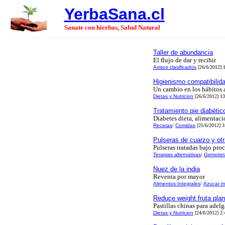
YerbaSana.cl
Sanate con hierbas, Salud Natural
Taller de abundancia
El flujo de dar y recibir
Avisos clasificados
[26/6/2012] 
Higienismo compatibilid
Un cambio en los hábitos 
Dietas y Nutricion
[26/6/2012] 13
Tratamiento pie diabétic
Diabetes dieta, alimentaci
Recetas
/
Comidas
[25/6/2012] 3
Pulseras de cuarzo y ot
Pulseras tratadas bajo pr
Terapias alternativas
/
Gemoter
Nuez de la india
Reventa por mayor
Alimentos Integrales
/
Azucar 
Reduce weight fruta plan
Pastillas chinas para adel
Dietas y Nutricion
[24/6/2012] 2: