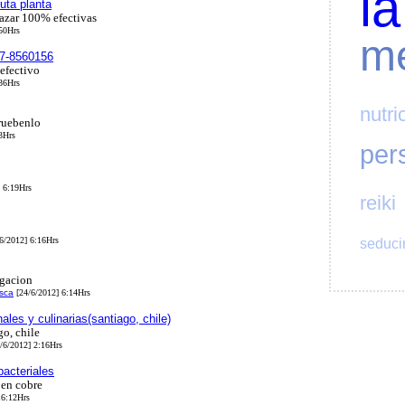
la
uta planta
gazar 100% efectivas
50Hrs
me
l 7-8560156
efectivo
36Hrs
nutri
ruebenlo
3Hrs
per
 6:19Hrs
reiki
6/2012] 6:16Hrs
seduci
igacion
sca
[24/6/2012] 6:14Hrs
ales y culinarias(santiago, chile)
go, chile
/6/2012] 2:16Hrs
bacteriales
 en cobre
16:12Hrs