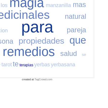
magia
mas
los
manzanilla
dicinales
natural
para
pareja
cion
que
propiedades
sona
remedios
salud
se
te
tarot
yerbas
yerbasana
r
terapias
created at
TagCrowd.com