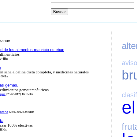
16:34Hrs
alte
ad de los alimentos mauricio esteban
alimenticios
:44Hrs
avis
o
br
ón sana alcalina dieta completa, y medicinas naturales
:00Hrs
ras gemas.
ocedimientos gemoterapèuticos.
clasi
apia
[25/6/2012] 16:05Hrs
el
morena
[24/6/2012] 3:50Hrs
ta
frut
gazar 100% efectivas
48Hrs