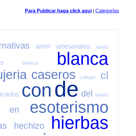
Para Publicar haga click aqui
|
Categorías
rnativas
amor
artesanales
atraer
blanca
os
belleza
ujeria
caseros
cl
categor
de
con
del
ficados
deseo
esoterismo
en
hierbas
as
hechizo