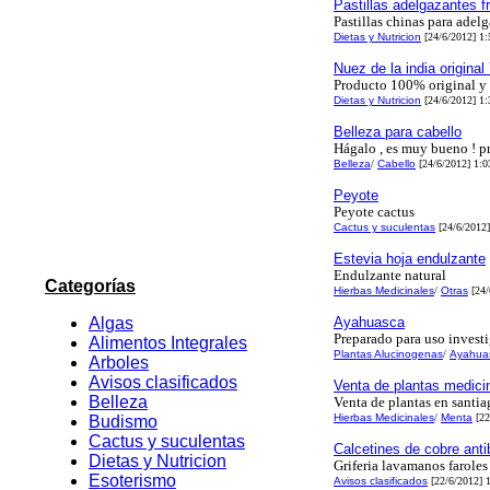
Pastillas adelgazantes fr
Pastillas chinas para adel
Dietas y Nutricion
[24/6/2012] 1:
Nuez de la india origina
Producto 100% original y 
Dietas y Nutricion
[24/6/2012] 1:
Belleza para cabello
Hágalo , es muy bueno ! p
Belleza
/
Cabello
[24/6/2012] 1:0
Peyote
Peyote cactus
Cactus y suculentas
[24/6/2012]
Estevia hoja endulzante
Endulzante natural
Categorías
Hierbas Medicinales
/
Otras
[24/
Algas
Ayahuasca
Preparado para uso invest
Alimentos Integrales
Plantas Alucinogenas
/
Ayahua
Arboles
Avisos clasificados
Venta de plantas medicin
Belleza
Venta de plantas en santia
Hierbas Medicinales
/
Menta
[22
Budismo
Cactus y suculentas
Calcetines de cobre anti
Dietas y Nutricion
Griferia lavamanos faroles
Esoterismo
Avisos clasificados
[22/6/2012] 