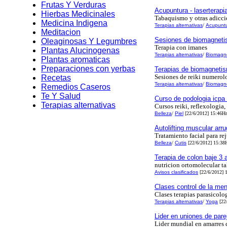
Frutas Y Verduras
Acupuntura - laserterapi
Hierbas Medicinales
Tabaquismo y otras adicc
Medicina Indigena
Terapias alternativas
/
Acupunt
Meditacion
Sesiones de biomagnet
Oleaginosas Y Legumbres
Terapia con imanes
Plantas Alucinogenas
Terapias alternativas
/
Biomagn
Plantas aromaticas
Preparaciones con yerbas
Terapias de biomagneti
Sesiones de reiki numerolo
Recetas
Terapias alternativas
/
Biomagn
Remedios Caseros
Te Y Salud
Curso de podologia icpa 
Terapias alternativas
Cursos reiki, reflexologia, 
Belleza
/
Piel
[22/6/2012] 15:46Hr
Autolifting muscular arru
Tratamiento facial para rej
Belleza
/
Cutis
[22/6/2012] 15:38
Terapia de colon baje 3 a
nutricion ortomolecular ta
Avisos clasificados
[22/6/2012] 
Clases control de la men
Clases terapias parasicol
Terapias alternativas
/
Yoga
[22/
Lider en uniones de pare
Lider mundial en amarres 