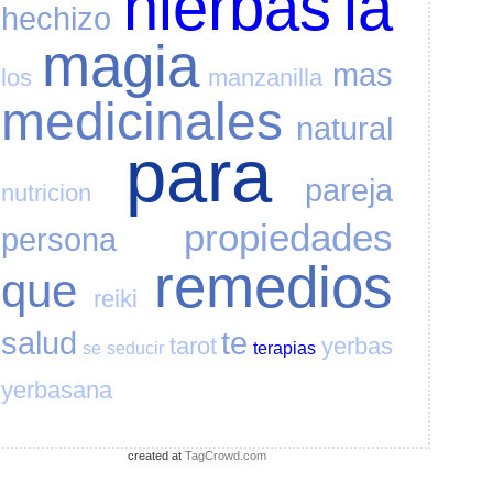
hierbas
la
hechizo
magia
mas
los
manzanilla
medicinales
natural
para
pareja
nutricion
propiedades
persona
remedios
que
reiki
salud
te
tarot
yerbas
se
seducir
terapias
yerbasana
created at
TagCrowd.com