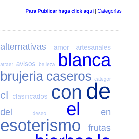
Para Publicar haga click aqui
|
Categorías
alternativas
amor
artesanales
blanca
avisos
atraer
belleza
brujeria
caseros
categor
de
con
cl
clasificados
el
del
en
deseo
esoterismo
frutas