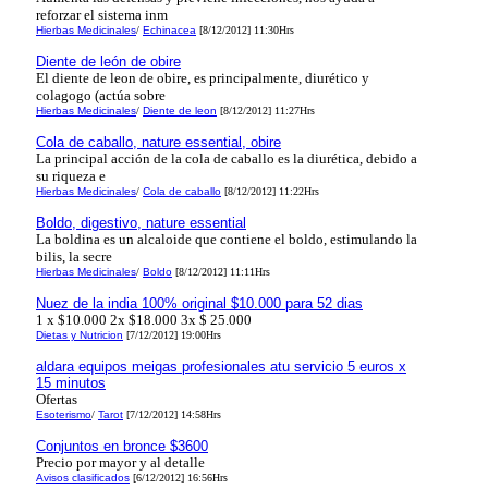
reforzar el sistema inm
Hierbas Medicinales
/
Echinacea
[8/12/2012] 11:30Hrs
Diente de león de obire
El diente de leon de obire, es principalmente, diurético y
colagogo (actúa sobre
Hierbas Medicinales
/
Diente de leon
[8/12/2012] 11:27Hrs
Cola de caballo, nature essential, obire
La principal acción de la cola de caballo es la diurética, debido a
su riqueza e
Hierbas Medicinales
/
Cola de caballo
[8/12/2012] 11:22Hrs
Boldo, digestivo, nature essential
La boldina es un alcaloide que contiene el boldo, estimulando la
bilis, la secre
Hierbas Medicinales
/
Boldo
[8/12/2012] 11:11Hrs
Nuez de la india 100% original $10.000 para 52 dias
1 x $10.000 2x $18.000 3x $ 25.000
Dietas y Nutricion
[7/12/2012] 19:00Hrs
aldara equipos meigas profesionales atu servicio 5 euros x
15 minutos
Ofertas
Esoterismo
/
Tarot
[7/12/2012] 14:58Hrs
Conjuntos en bronce $3600
Precio por mayor y al detalle
Avisos clasificados
[6/12/2012] 16:56Hrs