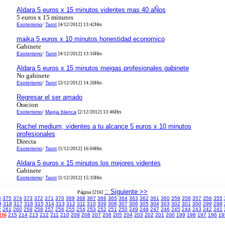
Aldara 5 euros x 15 minutos videntes mas 40 aÑos
5 euros x 15 minutos
Esoterismo
/
Tarot
[4/12/2012] 13:42Hrs
maika 5 euros x 10 minutos honestidad economico
Gabinete
Esoterismo
/
Tarot
[4/12/2012] 13:16Hrs
Aldara 5 euros x 15 minutos meigas profesionales gabinete
No gabinete
Esoterismo
/
Tarot
[3/12/2012] 14:26Hrs
Regresar el ser amado
Oracion
Esoterismo
/
Magia blanca
[2/12/2012] 13:46Hrs
Rachel medium, videntes a tu alcance 5 euros x 10 minutos
profesionales
Directa
Esoterismo
/
Tarot
[1/12/2012] 16:04Hrs
Aldara 5 euros x 15 minutos los mejores videntes
Gabinete
Esoterismo
/
Tarot
[1/12/2012] 15:33Hrs
:: Siguiente >>
Página [216]
6
375
374
373
372
371
370
369
368
367
366
365
364
363
362
361
360
359
358
357
356
355
9
318
317
316
315
314
313
312
311
310
309
308
307
306
305
304
303
302
301
300
299
298
2
261
260
259
258
257
256
255
254
253
252
251
250
249
248
247
246
245
244
243
242
241
216
215
214
213
212
211
210
209
208
207
206
205
204
203
202
201
200
199
198
197
196
19