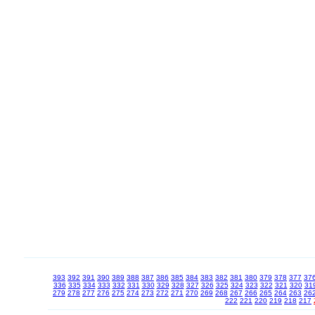
393
392
391
390
389
388
387
386
385
384
383
382
381
380
379
378
377
37
336
335
334
333
332
331
330
329
328
327
326
325
324
323
322
321
320
31
279
278
277
276
275
274
273
272
271
270
269
268
267
266
265
264
263
26
222
221
220
219
218
217