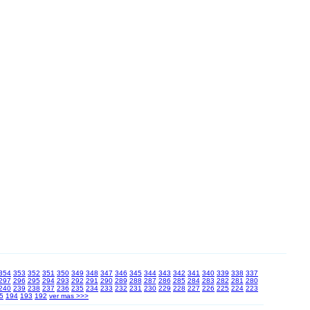
354
353
352
351
350
349
348
347
346
345
344
343
342
341
340
339
338
337
297
296
295
294
293
292
291
290
289
288
287
286
285
284
283
282
281
280
240
239
238
237
236
235
234
233
232
231
230
229
228
227
226
225
224
223
5
194
193
192
ver mas >>>