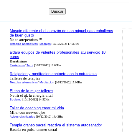
Masaje diferente el el corazón de san miguel para caballeros
de buen gusto
No te arrepentiras !!!
Terapias alternativas
/
Masajes
[10/12/2012] 17:56Hrs
aldara equipos de videntes profesionales atu servicio 10
euros
Baratisimo
Esoterismo
/
Tarot
[10/12/2012] 16:00Hrs
Relajacion y meditacion contacto con la naturaleza
Talleres de terapias
Terapias alternativas
/
Meditacion
[10/12/2012] 15:06Hrs
El tao de la mujer talleres
Nutrir el qi, la energia vital
Budismo
[10/12/2012] 14:52Hrs
Taller de coaching crear mi vida
Mirar con nuevos ojos
Avisos clasificados
[10/12/2012] 14:42Hrs
Terapia craneo sacral reactiva el sistema autosanador
Basada en pulso craneo sacral