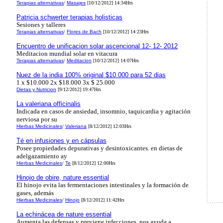
Terapias alternativas
/
Masajes
[10/12/2012] 14:34Hrs
Patricia schwerter terapias holisticas
Sesiones y talleres
Terapias alternativas
/
Flores de Bach
[10/12/2012] 14:23Hrs
Encuentro de unificacion solar ascencional 12- 12- 2012
Meditacion mundial solar en vitacura
Terapias alternativas
/
Meditacion
[10/12/2012] 14:07Hrs
Nuez de la india 100% original $10.000 para 52 dias
1 x $10.000 2x $18.000 3x $ 25.000
Dietas y Nutricion
[9/12/2012] 19:47Hrs
La valeriana officinalis
Indicada en casos de ansiedad, insomnio, taquicardia y agitación
nerviosa por su
Hierbas Medicinales
/
Valeriana
[8/12/2012] 12:03Hrs
Té en infusiones y en cápsulas
Posee propiedades depurativas y desintoxicantes. en dietas de
adelgazamiento ay
Hierbas Medicinales
/
Te
[8/12/2012] 12:00Hrs
Hinojo de obire, nature essential
El hinojo evita las fermentaciones intestinales y la formación de
gases, además
Hierbas Medicinales
/
Hinojo
[8/12/2012] 11:42Hrs
La echinácea de nature essential
Aumenta las defensas y previene infecciones, nos ayuda a