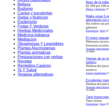
Nuez de la indi
Belleza
$2.500 por 100 u
Budismo
Dietas y Nutricion
[17
Cactus y suculentas
Maika visas 5 e
Dietas y Nutricion
adivinacion sin 
Esoterismo
Sin rodeos sin pe
Frutas Y Verduras
gabinete
Hierbas Medicinales
Esoterismo
/
Tarot
[17
Medicina Indigena
El mejor masaje
Meditacion
Diferentes técnic
Oleaginosas Y Legumbres
bienestar excelen
Plantas Alucinogenas
Terapias alternativas
19:39Hrs
Plantas aromaticas
Preparaciones con yerbas
Viernes de un in
Recetas
tantrico
Remedios Caseros
Disfruta del place
Te Y Salud
sensitvo
Avisos clasificados
[1
Terapias alternativas
Excelentes masa
Disfruta del plac
Terapias alternativas
16:34Hrs
Tarot horoscopos
Tarot online
Esoterismo
/
Tarot
[15