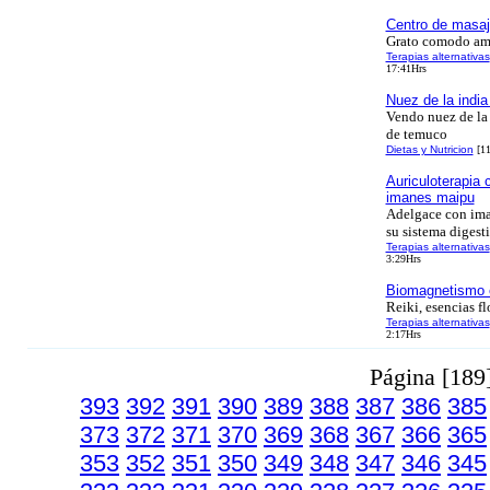
Centro de masaj
Grato comodo am
Terapias alternativas
17:41Hrs
Nuez de la indi
Vendo nuez de la 
de temuco
Dietas y Nutricion
[11
Auriculoterapia 
imanes maipu
Adelgace con iman
su sistema digest
Terapias alternativas
3:29Hrs
Biomagnetismo 
Reiki, esencias fl
Terapias alternativas
2:17Hrs
Página [189
393
392
391
390
389
388
387
386
385
373
372
371
370
369
368
367
366
365
353
352
351
350
349
348
347
346
345