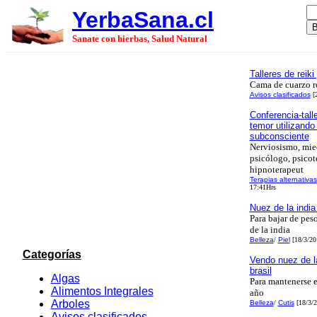
YerbaSana.cl
Sanate con hierbas, Salud Natural
Talleres de reik
Cama de cuarzo r
Avisos clasificados
[2
Conferencia-tall
temor utilizando
subconsciente
Nerviosismo, mied
psicólogo, psicot
hipnoterapeut
Terapias alternativas
17:41Hrs
Nuez de la india
Para bajar de pes
de la india
Belleza
/
Piel
[18/3/20
Categorías
Vendo nuez de la
brasil
Algas
Para mantenerse e
Alimentos Integrales
año
Arboles
Belleza
/
Cutis
[18/3/2
Avisos clasificados