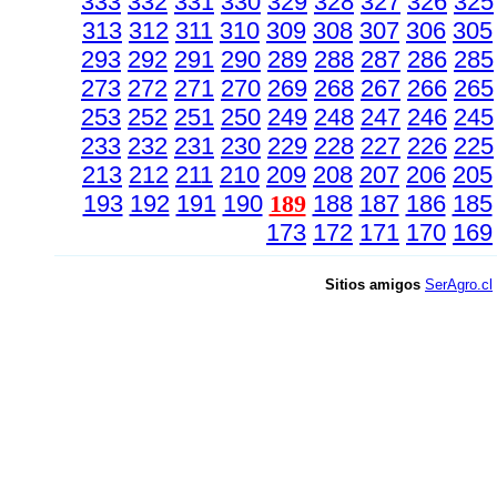
333
332
331
330
329
328
327
326
325
313
312
311
310
309
308
307
306
305
293
292
291
290
289
288
287
286
285
273
272
271
270
269
268
267
266
265
253
252
251
250
249
248
247
246
245
233
232
231
230
229
228
227
226
225
213
212
211
210
209
208
207
206
205
193
192
191
190
189
188
187
186
185
173
172
171
170
169
Sitios amigos
SerAgro.cl