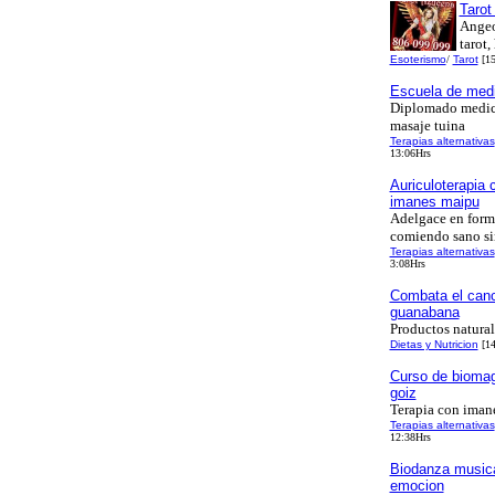
Tarot
Angeo
tarot
Esoterismo
/
Tarot
[15
Escuela de medi
Diplomado medici
masaje tuina
Terapias alternativas
13:06Hrs
Auriculoterapia 
imanes maipu
Adelgace en form
comiendo sano s
Terapias alternativas
3:08Hrs
Combata el canc
guanabana
Productos natural
Dietas y Nutricion
[14
Curso de bioma
goiz
Terapia con iman
Terapias alternativas
12:38Hrs
Biodanza music
emocion