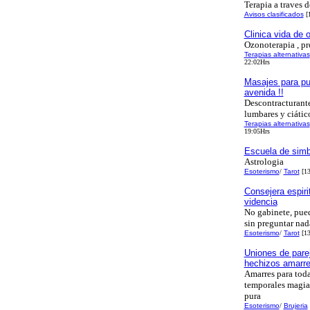
Terapia a traves d
Avisos clasificados
[1
Clinica vida de 
Ozonoterapia , p
Terapias alternativas
22:02Hrs
Masajes para pu
avenida !!
Descontracturante
lumbares y ciátic
Terapias alternativas
19:05Hrs
Escuela de simbo
Astrologia
Esoterismo
/
Tarot
[13
Consejera espiri
videncia
No gabinete, pued
sin preguntar nada
Esoterismo
/
Tarot
[13
Uniones de pare
hechizos amarr
Amarres para toda
temporales magia
pura
Esoterismo
/
Brujeria