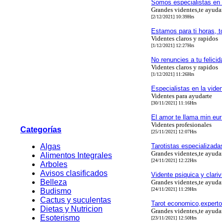
Somos especialistas en 
Grandes videntes,te ayud
[2/12/2021] 10:39Hrs
Estamos para ti horas, t
Videntes claros y rapidos
[1/12/2021] 12:27Hrs
No renuncies a tu felici
Videntes claros y rapidos
[1/12/2021] 11:26Hrs
Especialistas en la vide
Videntes para ayudarte
[30/11/2021] 11:16Hrs
El amor te llama min eu
Videntes profesionales
Categorías
[25/11/2021] 12:07Hrs
Algas
Tarotistas especializad
Grandes videntes,te ayud
Alimentos Integrales
[24/11/2021] 12:22Hrs
Arboles
Avisos clasificados
Vidente psiquica y clar
Belleza
Grandes videntes,te ayud
[24/11/2021] 11:29Hrs
Budismo
Cactus y suculentas
Tarot economico,expertos
Dietas y Nutricion
Grandes videntes,te ayud
Esoterismo
[23/11/2021] 12:50Hrs