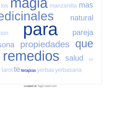
magia
mas
los
manzanilla
dicinales
natural
para
pareja
cion
que
propiedades
sona
remedios
salud
se
te
tarot
yerbas
yerbasana
r
terapias
created at
TagCrowd.com