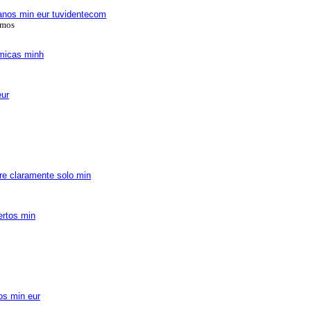
anos min eur tuvidentecom
amos
micas minh
eur
re claramente solo min
ertos min
os min eur