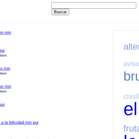
on min
alte
eur
amos
avis
vo min
br
amos
on min
amos
clasi
el
eur
 la felicidad min eur
frut