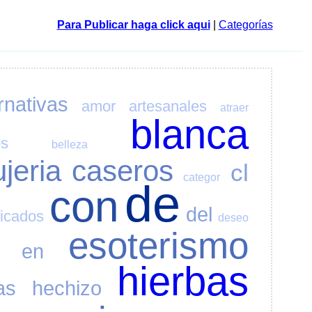
Para Publicar haga click aqui
|
Categorías
rnativas
amor
artesanales
atraer
blanca
os
belleza
ujeria
caseros
cl
categor
de
con
del
ficados
deseo
esoterismo
en
hierbas
as
hechizo