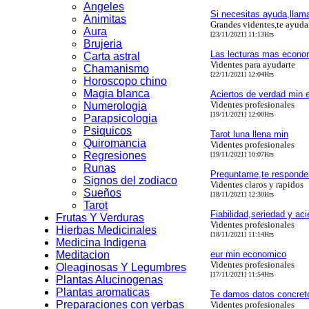
Angeles
Si necesitas ayuda,llam
Animitas
Grandes videntes,te ayud
Aura
[23/11/2021] 11:13Hrs
Brujeria
Las lecturas mas econo
Carta astral
Videntes para ayudarte
Chamanismo
[22/11/2021] 12:04Hrs
Horoscopo chino
Magia blanca
Aciertos de verdad min 
Videntes profesionales
Numerologia
[19/11/2021] 12:00Hrs
Parapsicologia
Psiquicos
Tarot luna llena min
Quiromancia
Videntes profesionales
Regresiones
[19/11/2021] 10:07Hrs
Runas
Preguntame,te responde
Signos del zodiaco
Videntes claros y rapidos
Sueños
[18/11/2021] 12:30Hrs
Tarot
Fiabilidad,seriedad y aci
Frutas Y Verduras
Videntes profesionales
Hierbas Medicinales
[18/11/2021] 11:14Hrs
Medicina Indigena
Meditacion
eur min economico
Videntes profesionales
Oleaginosas Y Legumbres
[17/11/2021] 11:54Hrs
Plantas Alucinogenas
Plantas aromaticas
Te damos datos concret
Preparaciones con yerbas
Videntes profesionales