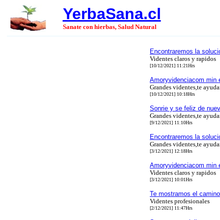
YerbaSana.cl
Sanate con hierbas, Salud Natural
Encontraremos la soluci
Videntes claros y rapidos
[10/12/2021] 11:21Hrs
Amoryvidenciacom min 
Grandes videntes,te ayud
[10/12/2021] 10:18Hrs
Sonrie y se feliz de nue
Grandes videntes,te ayud
[9/12/2021] 11:10Hrs
Encontraremos la soluci
Grandes videntes,te ayud
[3/12/2021] 12:18Hrs
Amoryvidenciacom min 
Videntes claros y rapidos
[3/12/2021] 10:01Hrs
Te mostramos el camino a
Videntes profesionales
[2/12/2021] 11:47Hrs