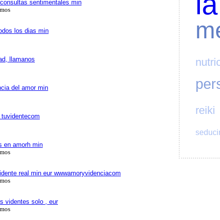
la
consultas sentimentales min
amos
me
odos los dias min
dad, llamanos
nutri
per
ncia del amor min
reiki
r tuvidentecom
seduci
as en amorh min
amos
ividente real min eur wwwamoryvidenciacom
amos
 videntes solo , eur
amos