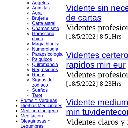
Angeles
Vidente sin nec
Animitas
Aura
de cartas
Brujeria
Carta astral
Videntes profesio
Chamanismo
Horoscopo
[18/5/2022] 8:51Hrs
chino
Magia blanca
Numerologia
Videntes certero
Parapsicologia
Psiquicos
rapidos min eur
Quiromancia
Regresiones
Videntes profesio
Runas
Signos del
[18/5/2022] 8:23Hrs
zodiaco
Sueños
Tarot
Vidente medium 
Frutas Y Verduras
Hierbas Medicinales
min tuvidentec
Medicina Indigena
Meditacion
Videntes claros y 
Oleaginosas Y
Legumbres