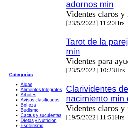
adornos min
Videntes claros y 
[23/5/2022] 11:20Hrs
Tarot de la pare
min
Videntes para ayu
[23/5/2022] 10:23Hrs
Categorías
Algas
Clarividentes d
Alimentos Integrales
Arboles
nacimiento min 
Avisos clasificados
Belleza
Videntes claros y 
Budismo
Cactus y suculentas
[19/5/2022] 11:51Hrs
Dietas y Nutricion
Esoterismo