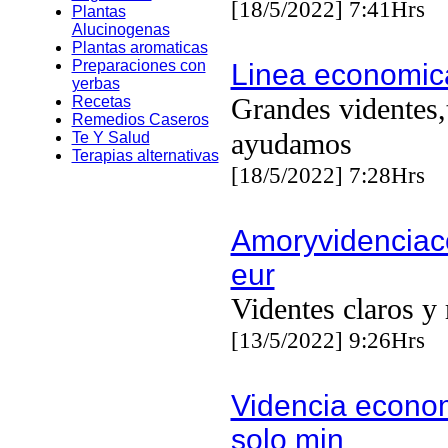
[18/5/2022] 7:41Hrs
Plantas
Alucinogenas
Plantas aromaticas
Preparaciones con
Linea economic
yerbas
Grandes videntes,
Recetas
Remedios Caseros
ayudamos
Te Y Salud
Terapias alternativas
[18/5/2022] 7:28Hrs
Amoryvidencia
eur
Videntes claros y 
[13/5/2022] 9:26Hrs
Videncia econo
solo min