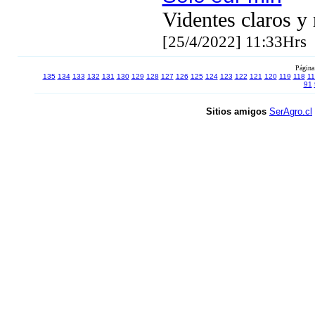
Videntes claros y 
[25/4/2022] 11:33Hrs
Página
135
134
133
132
131
130
129
128
127
126
125
124
123
122
121
120
119
118
11
91
Sitios amigos
SerAgro.cl