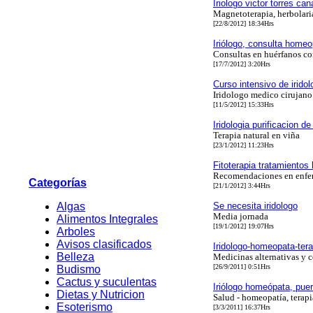
Iriologo victor torres ca
Magnetoterapia, herbolari
[22/8/2012] 18:34Hrs
Iriólogo, consulta homeopá
Consultas en huérfanos c
[17/7/2012] 3:20Hrs
Curso intensivo de iridol
Iridologo medico cirujano
[11/5/2012] 15:33Hrs
Iridologia purificacion de
Terapia natural en viña
[23/1/2012] 11:23Hrs
Fitoterapia tratamientos
Recomendaciones en enfer
Categorías
[21/1/2012] 3:44Hrs
Algas
Se necesita iridologo
Media jornada
Alimentos Integrales
[19/1/2012] 19:07Hrs
Arboles
Avisos clasificados
Iridologo-homeopata-tera
Belleza
Medicinas alternativas y 
[26/9/2011] 0:51Hrs
Budismo
Cactus y suculentas
Iriólogo homeópata, pue
Dietas y Nutricion
Salud - homeopatía, terapi
Esoterismo
[3/3/2011] 16:37Hrs