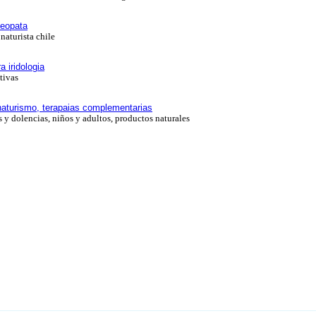
meopata
naturista chile
 iridologia
tivas
 naturismo, terapaias complementarias
y dolencias, niños y adultos, productos naturales