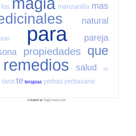
magia
mas
los
manzanilla
dicinales
natural
para
pareja
cion
que
propiedades
sona
remedios
salud
se
te
tarot
yerbas
yerbasana
r
terapias
created at
TagCrowd.com