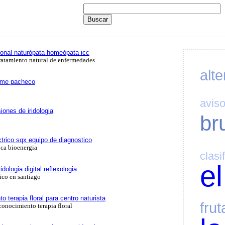
sional naturópata homeópata icc
tratamiento natural de enfermedades
alte
aime pacheco
avis
iones de iridologia
br
trico sqx equipo de diagnostico
ica bioenergia
clasi
el
idologia digital reflexologia
ico en santiago
o terapia floral para centro naturista
frut
conocimiento terapia floral