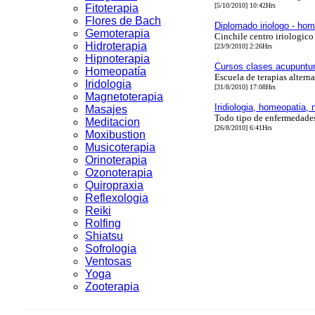
[5/10/2010] 10:42Hrs
Fitoterapia
Flores de Bach
Diplomado iriologo - ho
Gemoterapia
Cinchile centro iriologico 
Hidroterapia
[23/9/2010] 2:26Hrs
Hipnoterapia
Cursos clases acupuntura
Homeopatía
Escuela de terapias alterna
Iridologia
[31/8/2010] 17:08Hrs
Magnetoterapia
Iridiologia, homeopatia,
Masajes
Todo tipo de enfermedades 
Meditacion
[26/8/2010] 6:41Hrs
Moxibustion
Musicoterapia
Orinoterapia
Ozonoterapia
Quiropraxia
Reflexologia
Reiki
Rolfing
Shiatsu
Sofrologia
Ventosas
Yoga
Zooterapia