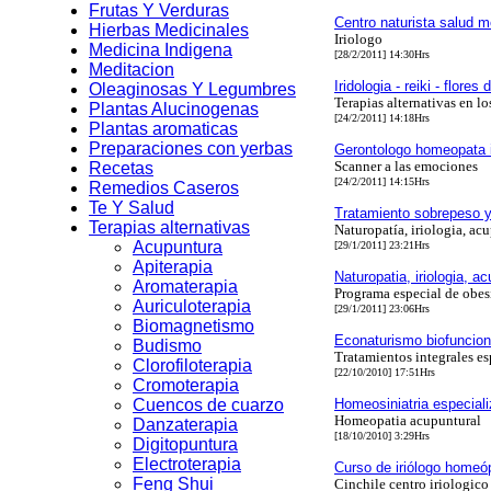
Frutas Y Verduras
Centro naturista salud m
Hierbas Medicinales
Iriologo
Medicina Indigena
[28/2/2011] 14:30Hrs
Meditacion
Iridologia - reiki - flores
Oleaginosas Y Legumbres
Terapias alternativas en lo
Plantas Alucinogenas
[24/2/2011] 14:18Hrs
Plantas aromaticas
Preparaciones con yerbas
Gerontologo homeopata i
Scanner a las emociones
Recetas
[24/2/2011] 14:15Hrs
Remedios Caseros
Te Y Salud
Tratamiento sobrepeso 
Terapias alternativas
Naturopatía, iriologia, a
Acupuntura
[29/1/2011] 23:21Hrs
Apiterapia
Naturopatia, iriologia, a
Aromaterapia
Programa especial de obes
Auriculoterapia
[29/1/2011] 23:06Hrs
Biomagnetismo
Econaturismo biofuncional
Budismo
Tratamientos integrales es
Clorofiloterapia
[22/10/2010] 17:51Hrs
Cromoterapia
Cuencos de cuarzo
Homeosiniatria especial
Homeopatia acupuntural
Danzaterapia
[18/10/2010] 3:29Hrs
Digitopuntura
Electroterapia
Curso de iriólogo homeó
Feng Shui
Cinchile centro iriologico