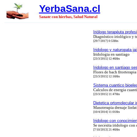
YerbaSana.cl
Sanate con hierbas, Salud Natural
Iriólogo terapéuta profe
Diagnóstico iriológico y 
[29/7/2017] 0:53Hrs
Iridologo y naturopata j
Iridologia en santiago
[23/3/2015] 12:46Hrs
Iridologo en santiago ses
Flores de bach fitorterapia
[23/3/2015] 12:16Hrs
Sistema cuantico bioelec
Calculos de energia cuant
[23/3/2015] 11:47Hrs
Dietetica ortomolecular ir
Masoterapia drenaje linfat
[10/4/2014] 11:01Hrs
Iridologo con conocimient
Se necesita iridologo con 
[7/10/2013] 21:46Hrs