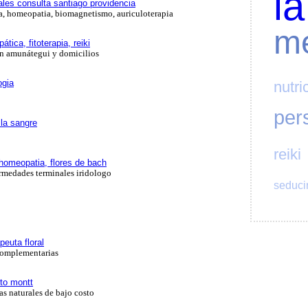
la
nales consulta santiago providencia
a, homeopatia, biomagnetismo, auriculoterapia
me
tica, fitoterapia, reiki
on amunátegui y domicilios
ogia
nutri
per
 la sangre
reiki
 homeopatia, flores de bach
medades terminales iridologo
seduci
peuta floral
complementarias
rto montt
as naturales de bajo costo