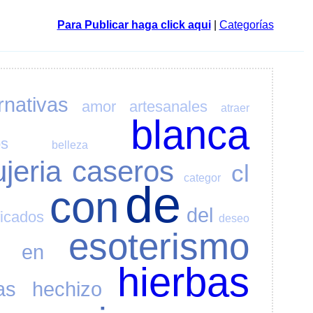
Para Publicar haga click aqui
|
Categorías
rnativas
amor
artesanales
atraer
blanca
os
belleza
ujeria
caseros
cl
categor
de
con
del
ficados
deseo
esoterismo
en
hierbas
as
hechizo