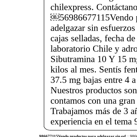
chilexpress. Contáctan
￼56986677115Vendo p
adelgazar sin esfuerzos
cajas selladas, fecha d
laboratorio Chile y ad
Sibutramina 10 Y 15 mg
kilos al mes. Sentís fe
37.5 mg bajas entre 4 a
Nuestros productos son 
contamos con una gran 
Trabajamos más de 3 a
experiencia en el tem
986677115Vendo productos para adelgazar sin esf
:: 986