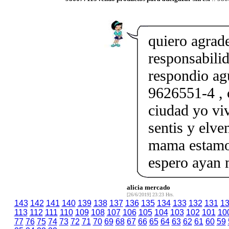
quiero agrade
responsabili
respondio ag
9626551-4 ,
ciudad yo vi
sentis y elve
mama estamos
espero ayan 
alicia mercado
[26/6/2019] 23:23 Hrs.
143
142
141
140
139
138
137
136
135
134
133
132
131
1
113
112
111
110
109
108
107
106
105
104
103
102
101
10
77
76
75
74
73
72
71
70
69
68
67
66
65
64
63
62
61
60
59