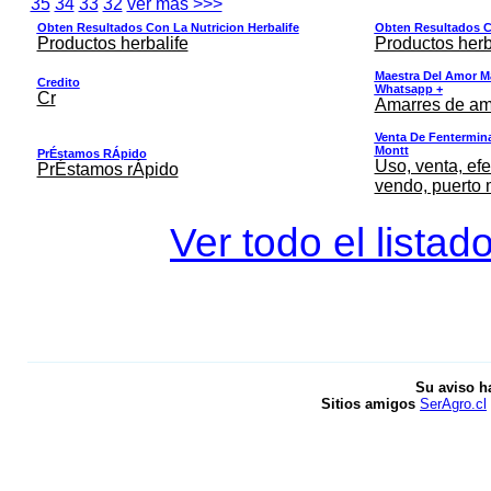
35
34
33
32
ver mas >>>
Obten Resultados Con La Nutricion Herbalife
Obten Resultados Co
Productos herbalife
Productos herb
Maestra Del Amor M
Credito
Whatsapp +
Cr
Amarres de am
Venta De Fentermina,
Montt
PrÉstamos RÁpido
Uso, venta, efe
PrÉstamos rÁpido
vendo, puerto 
Ver todo el listad
Su aviso h
Sitios amigos
SerAgro.cl