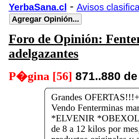
-
YerbaSana.cl
Avisos clasific
Foro de Opinión: Fenter
adelgazantes
P�gina [56]
871..880 d
Grandes OFERTAS!!!
Vendo Fenterminas ma
*ELVENIR *OBEXOL Ba
de 8 a 12 kilos por mes