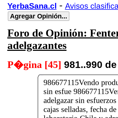
-
YerbaSana.cl
Avisos clasific
Foro de Opinión: Fenter
adelgazantes
P�gina [45]
981..990 d
986677115Vendo produc
sin esfue 986677115Ve
adelgazar sin esfuerzos
cajas selladas, fecha d