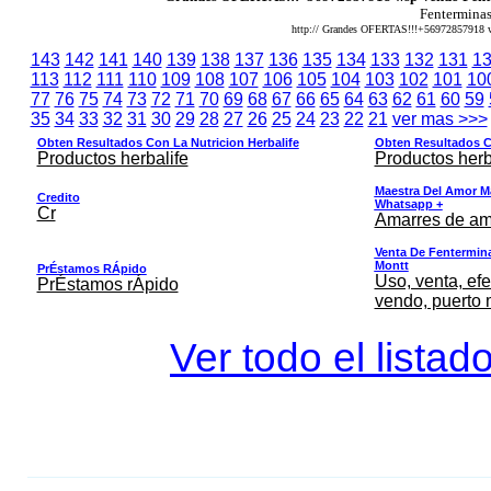
Fentermina
http:// Grandes OFERTAS!!!+56972857918
143
142
141
140
139
138
137
136
135
134
133
132
131
1
113
112
111
110
109
108
107
106
105
104
103
102
101
10
77
76
75
74
73
72
71
70
69
68
67
66
65
64
63
62
61
60
59
35
34
33
32
31
30
29
28
27
26
25
24
23
22
21
ver mas >>>
Obten Resultados Con La Nutricion Herbalife
Obten Resultados Co
Productos herbalife
Productos herb
Maestra Del Amor M
Credito
Whatsapp +
Cr
Amarres de am
Venta De Fentermina,
Montt
PrÉstamos RÁpido
Uso, venta, efe
PrÉstamos rÁpido
vendo, puerto 
Ver todo el listad