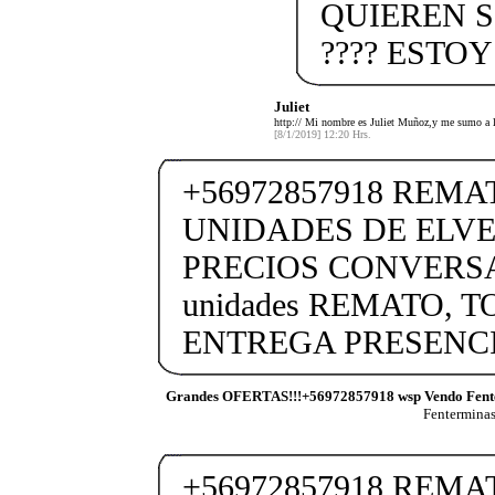
QUIEREN S
???? ESTO
Juliet
http:// Mi nombre es Juliet Muñoz,y me sumo a 
[8/1/2019] 12:20 Hrs.
+56972857918 REM
UNIDADES DE ELVE
PRECIOS CONVERSA
unidades REMATO, 
ENTREGA PRESENCI
Grandes OFERTAS!!!+56972857918 wsp Vendo Fent
Fentermina
+56972857918 REM