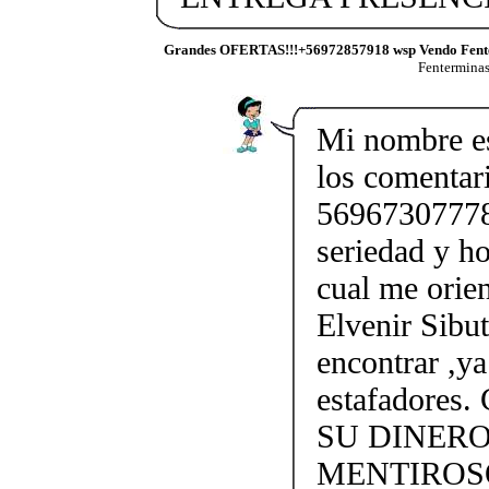
Grandes OFERTAS!!!+56972857918 wsp Vendo Fent
Fentermina
Mi nombre e
los comentar
56967307778.
seriedad y ho
cual me orien
Elvenir Sibu
encontrar ,y
estafadore
SU DINER
MENTIROS