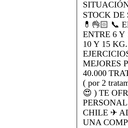
SITUACIÓN 
STOCK DE 
💊👌🏻 📞
ENTRE 6 Y
10 Y 15 KG
EJERCICIO
MEJORES PR
40.000 TRA
( por 2 trata
😍 ) TE O
PERSONAL 
CHILE ✈ A
UNA COMP