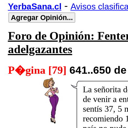
-
YerbaSana.cl
Avisos clasific
Foro de Opinión: Fenter
adelgazantes
P�gina [79]
641..650 d
La señorita 
de venir a en
sentís 37, 5 
recomiendo 1