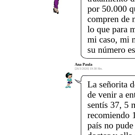
por 50.000 q
compren de m
lo que para 
mi caso, mi 
su número e
Ana Paula
[26/3/2020] 19:38 Hrs.
La señorita 
de venir a en
sentís 37, 5 
recomiendo 1
país no pude 