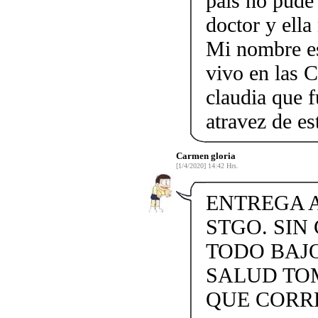
país no pude 
doctor y ella
Mi nombre e
vivo en las 
claudia que 
atravez de e
Carmen gloria
[1/4/2020] 14:42 Hrs.
ENTREGA A
STGO. SIN
TODO BAJ
SALUD TO
QUE CORR