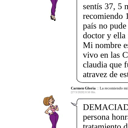
sentís 37, 5 
recomiendo 1
país no pude 
doctor y ella
Mi nombre e
vivo en las 
claudia que 
atravez de e
Carmen Gloria
:: La recomiendo mi
[27/3/2020] 0:50 Hrs.
DEMACIADO 
persona honr
tratamiento d