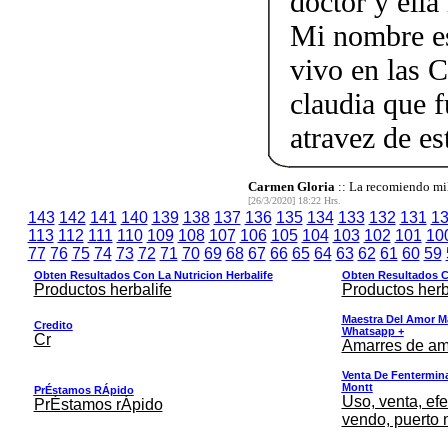
doctor y ella
Mi nombre e
vivo en las 
claudia que 
atravez de e
Carmen Gloria
:: La recomiendo mi
[26/3/2020] 18:22 Hrs.
143
142
141
140
139
138
137
136
135
134
133
132
131
1
113
112
111
110
109
108
107
106
105
104
103
102
101
10
77
76
75
74
73
72
71
70
69
68
67
66
65
64
63
62
61
60
59
Obten Resultados Con La Nutricion Herbalife
Obten Resultados Co
Productos herbalife
Productos herb
Maestra Del Amor M
Credito
Whatsapp +
Cr
Amarres de am
Venta De Fentermina,
Montt
PrÉstamos RÁpido
Uso, venta, efe
PrÉstamos rÁpido
vendo, puerto 