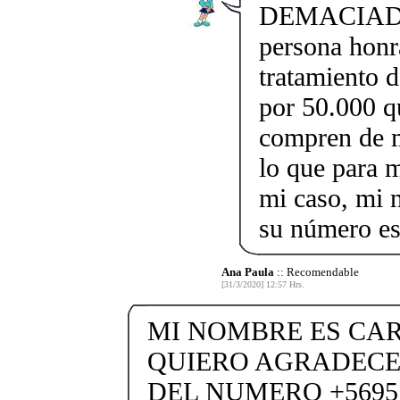
DEMACIADO 
persona honr
tratamiento d
por 50.000 q
compren de m
lo que para 
mi caso, mi 
su número e
Ana Paula
:: Recomendable
[31/3/2020] 12:57 Hrs.
MI NOMBRE ES CAR
QUIERO AGRADECER
DEL NUMERO +5695