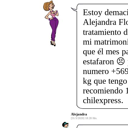
Estoy demaci
Alejandra Flo
tratamiento d
mi matrimoni
que él mes p
estafaron 😣 
numero +569
kg que tengo 
recomiendo 
chilexpress.
Alejandra
[31/3/2020] 18:28 Hrs.