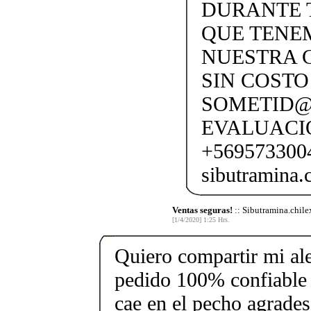
DURANTE 
QUE TENEM
NUESTRA C
SIN COSTO
SOMETID@
EVALUACI
+569573300
sibutramina
Ventas seguras!
:: Sibutramina.chile
[1/4/2020] 1:25 Hrs.
Quiero compartir mi al
pedido 100% confiable 
cae en el pecho agrades