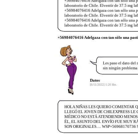
+56984076416 Adelgaza con tan sólo una past
laboratorio de Chile. Elventir de 37.5 mg l
+56984076416 Adelgaza con tan sólo una past
laboratorio de Chile. Elventir de 37.5 mg l
+56984076416 Adelgaza con tan sólo una past
laboratorio de Chile. Elventir de 37.5 mg l
+56984076416 Adelgaza con tan sólo una pasti
Les paso el dato del
sin ningún problema 
Datos
[6/11/2022] 1:20 Hrs.
HOLA NIÑAS LES QUIERO COMENTAR QU
LLEGÓ EL JOVEN DE CHILEXPRESS LE
MÉDICO NO ESTÁ ATENDIENDO MENOS
ÉL, EL ASUNTO DEL ENVÍO FUE MUY 
SON ORIGINALES..... WSP+5696817073