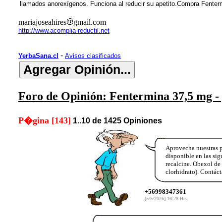
llamados anorexígenos. Funciona al reducir su apetito.Compra Fenterm
mariajoseahires
gmail.com
http://www.acomplia-reductil.net
-
YerbaSana.cl
Avisos clasificados
Foro de Opinión: Fentermina 37,5 mg - p
P�gina [143]
1..10 de 1425 Opiniones
Aprovecha nuestras p
disponible en las si
recalcine. Obexol de
clorhidrato). Contá
+56998347361
[5/5/2026] 16:28 Hrs.