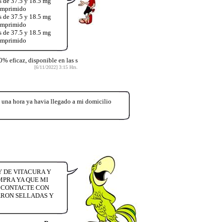
s de 37.5 y 18.5 mg
comprimido
s de 37.5 y 18.5 mg
comprimido
s de 37.5 y 18.5 mg
comprimido
% eficaz, disponible en las s
[6/11/2022] 3:15 Hrs.
una hora ya havia llegado a mi domicilio
Y DE VITACURA Y
MPRA YA QUE MI
E CONTACTE CON
ARON SELLADAS Y