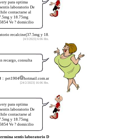
very para optima
entis laboratorio De
hile contactarse al
37.5mg y 18.75mg
5854 Ve ? domicilio
atorio recalcine(37.5mg y 18.
[4/3/2023] 6:06 Hrs.
n recargo, consulta
8
:: pet1904
hotmail.com.ar
[24/2/2023] 16:06 Hrs.
very para optima
entis laboratorio De
hile contactarse al
37.5mg y 18.75mg
5854 Ve ? domicilio
rmina sentis laboratorio D