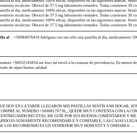
illa al día, medicamento 100% eficaz, disponible en las siguientes marcas: Sentí
aboratorio recalcine. Obexol de 37.5 mg laboratorio termafex. Todas contienen 30 
illa al día, medicamento 100% eficaz, disponible en las siguientes marcas: Sentí
aboratorio recalcine. Obexol de 37.5 mg laboratorio termafex. Todas contienen 30 
illa al día, medicamento 100% eficaz, disponible en las siguientes marcas: Sentí
aboratorio recalcine. Obexol de 37.5 mg laboratorio termafex. Todas contienen 30 
lla al
:: +56984076416 Adelgaza con tan sólo una pastilla al día, medicamento 100
 numero +56932145854 me hizo mi envió a la comuna de providencia, En menos de 
todo de súper buena calidad
E HOY EN LA TARDE LLEGARON MIS PASTILLAS SENTÍS A MI HOGAR, SO
 COMPRE AL NÚMERO +56968170736,,, QUEDE MUY CONTENTA CON LA CO
 ENTREGANDO RECETAS, ME GUÍE POR SUS BUENOS COMENTARIOS Y M
RÁPIDO ES SUMAMENTE RECOMENDABLE Y CONFIABLE, LAS CAJAS LLEG
6 SE LOS RECOMIENDO ES UN VENDEDOR MUY HONESTO Y V ONFIABLE.....