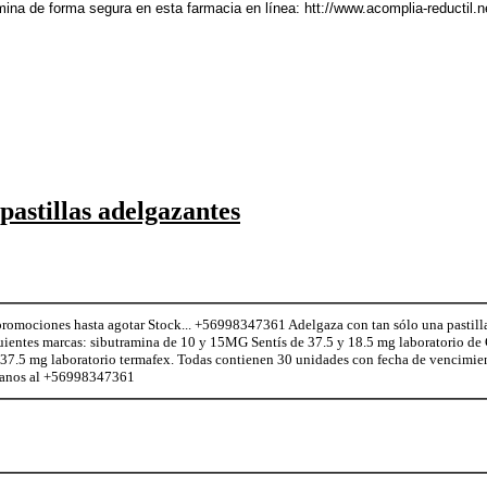
ina de forma segura en esta farmacia en línea: htt://www.acomplia-reductil.n
astillas adelgazantes
romociones hasta agotar Stock... +56998347361 Adelgaza con tan sólo una pastill
guientes marcas: sibutramina de 10 y 15MG Sentís de 37.5 y 18.5 mg laboratorio de 
 37.5 mg laboratorio termafex. Todas contienen 30 unidades con fecha de vencimi
ctanos al +56998347361