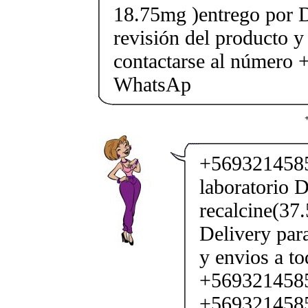
18.75mg )entrego por D
revisión del producto y
contactarse al número
WhatsAp
+5693214585
laboratorio D
recalcine(37
Delivery par
y envios a to
+569321458
+5693214585