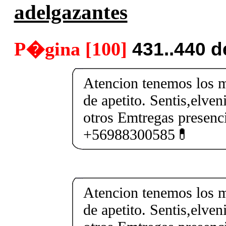
adelgazantes
P�gina [100]
431..440 
Atencion tenemos los m
de apetito. Sentis,elven
otros Emtregas presenci
+56988300585💊
Atencion tenemos los m
de apetito. Sentis,elven