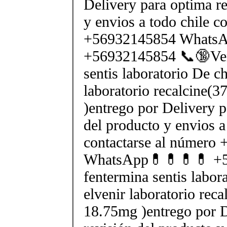
Delivery para optima re
y envios a todo chile c
+56932145854 Whats
+56932145854 📞🔞Ven
sentis laboratorio De ch
laboratorio recalcine(
)entrego por Delivery p
del producto y envios a
contactarse al número
WhatsApp💊💊💊💊 +5
fentermina sentis labor
elvenir laboratorio rec
18.75mg )entrego por D