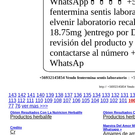
WhatsApp💊💊💊💊 +5
fentermina sentis labor
elvenir laboratorio rec
18.75mg )entrego por D
revisión del producto y
contactarse al número
WhatsAp
+56932145854 Vendo fentermina sentis laboratorio
:: +
http:// +56932145854 Vendo fe
143
142
141
140
139
138
137
136
135
134
133
132
131
1
113
112
111
110
109
108
107
106
105
104
103
102
101
10
77
76
ver mas >>>
Obten Resultados Con La Nutricion Herbalife
Obten Resultados Co
Productos herbalife
Productos herb
Maestra Del Amor M
Credito
Whatsapp +
Cr
Amarres de am