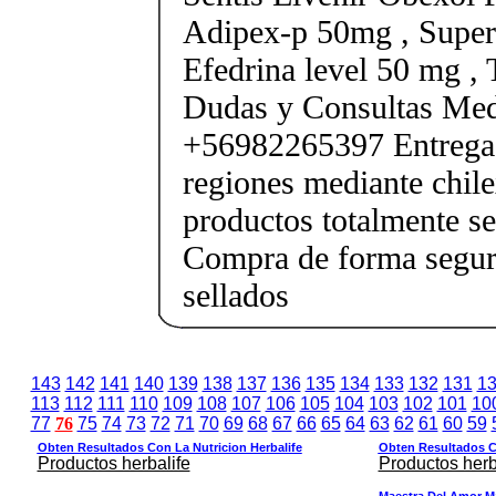
Adipex-p 50mg , Super
Efedrina level 50 mg ,
Dudas y Consultas Med
+56982265397 Entrega 
regiones mediante chile
productos totalmente sel
Compra de forma segur
sellados
143
142
141
140
139
138
137
136
135
134
133
132
131
1
113
112
111
110
109
108
107
106
105
104
103
102
101
10
77
76
75
74
73
72
71
70
69
68
67
66
65
64
63
62
61
60
59
Obten Resultados Con La Nutricion Herbalife
Obten Resultados Co
Productos herbalife
Productos herb
Maestra Del Amor M