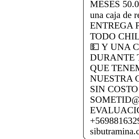
MESES 50.000
una caja de
ENTREGA P
TODO CHI
💵 Y UNA 
DURANTE 
QUE TENEM
NUESTRA C
SIN COSTO
SOMETID@
EVALUACI
+569881632
sibutramina