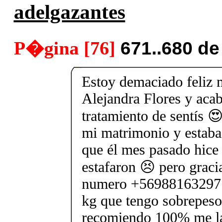
adelgazantes
P�gina [76]
671..680 d
Estoy demaciado feliz 
Alejandra Flores y acab
tratamiento de sentís 
mi matrimonio y estaba
que él mes pasado hice
estafaron 😣 pero gracia
numero +56988163297 p
kg que tengo sobrepeso 
recomiendo 100% me la