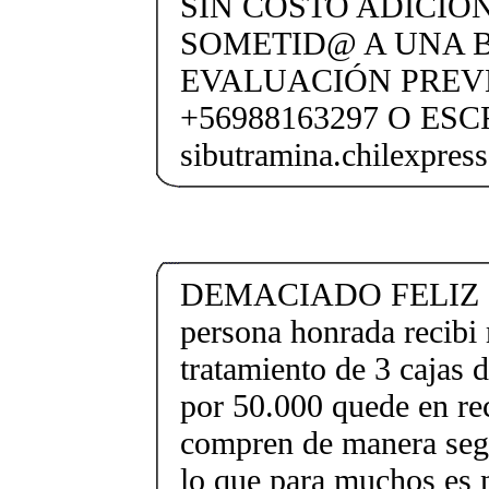
SIN COSTO ADICION
SOMETID@ A UNA 
EVALUACIÓN PREV
+56988163297 O ESC
sibutramina.chilexpre
DEMACIADO FELIZ 🌸
persona honrada recib
tratamiento de 3 cajas 
por 50.000 quede en re
compren de manera segu
lo que para muchos es 