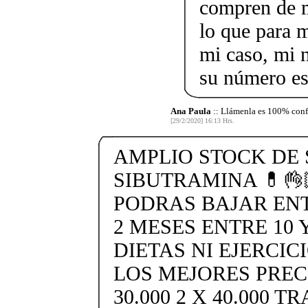
compren de m
lo que para 
mi caso, mi 
su número e
Ana Paula
:: Llámenla es 100% conf
[29/2/2020] 16:13 Hrs.
AMPLIO STOCK DE 
SIBUTRAMINA 💊👌
PODRAS BAJAR ENTR
2 MESES ENTRE 10 Y
DIETAS NI EJERCIC
LOS MEJORES PREC
30.000 2 X 40.000 