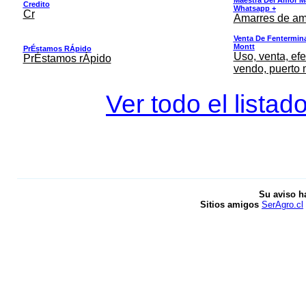
Credito
Whatsapp +
Cr
Amarres de am
Venta De Fentermina,
Montt
PrÉstamos RÁpido
Uso, venta, efe
PrÉstamos rÁpido
vendo, puerto 
Ver todo el listad
Su aviso h
Sitios amigos
SerAgro.cl