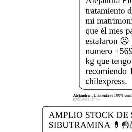
Alejandra Flo
tratamiento d
mi matrimoni
que él mes p
estafaron 😣 
numero +569
kg que tengo 
recomiendo 
chilexpress.
Alejandra
:: Llámenla es 100% conf
[25/2/2020] 21:37 Hrs.
AMPLIO STOCK DE 
SIBUTRAMINA 💊👌