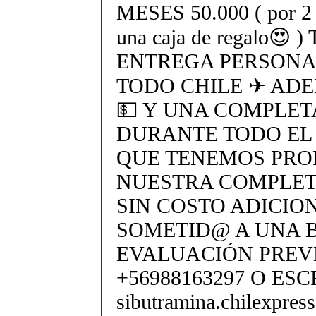
MESES 50.000 ( por 2 t
una caja de regalo
ENTREGA PERSONAL
TODO CHILE ✈ AD
💵 Y UNA COMPLET
DURANTE TODO EL
QUE TENEMOS PROF
NUESTRA COMPLETA
SIN COSTO ADICION
SOMETID@ A UNA 
EVALUACIÓN PREV
+56988163297 O ESC
sibutramina.chilexpre