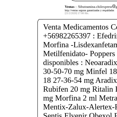
Ventas
:: Sibutramina.chilexpress
http://ventas seguras garantizadas y respaldadas
[21/2/2020] 17:08 Hrs.
Venta Medicamentos Co
+56982265397 : Efedri
Morfina -Lisdexanfeta
Metilfenidato- Poppers
disponibles : Neoarad
30-50-70 mg Minfel 18
18 27-36-54 mg Aradix
Rubifen 20 mg Ritalin 
mg Morfina 2 ml Metra
Mentix-Zalux-Alertex-
Sentis Elvenir Obexol 