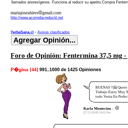
llamados anorexígenos. Funciona al reducir su apetito.Compra Fenterm
mariajoseahires
gmail.com
http://www.acomplia-reductil.net
-
YerbaSana.cl
Avisos clasificados
Foro de Opinión: Fentermina 37,5 mg - p
P�gina [44]
991..1000 de 1425 Opiniones
BUENAS !!🤗 Quero d
Trabajo Estoy Muy Mu
todo Venia En Perfec
Karla Montecino
::
[27/12/2018] 19:02 Hrs.