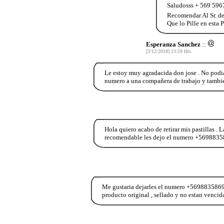
Saludosss + 569 596
Recomendar Al Sr. d
Que lo Pille en esta
Esperanza Sanchez
::
[3/12/2018] 23:59 Hrs.
Le estoy muy agradacida don jose . No podia
numero a una compañera de trabajo y tamb
Hola quiero acabo de retirar mis pastillas .
recomendable les dejo el numero +5698835
Me gustaria dejarles el numero +56988358690 
producto original , sellado y no estan vencida