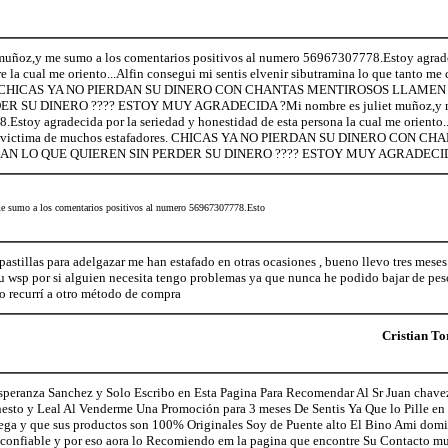
muñoz,y me sumo a los comentarios positivos al numero 56967307778.Estoy agradec
e la cual me oriento...Alfin consegui mi sentis elvenir sibutramina lo que tanto me 
es. CHICAS YA NO PIERDAN SU DINERO CON CHANTAS MENTIROSOS LLAME
 SU DINERO ???? ESTOY MUY AGRADECIDA ?Mi nombre es juliet muñoz,y me su
stoy agradecida por la seriedad y honestidad de esta persona la cual me oriento..
 fui victima de muchos estafadores. CHICAS YA NO PIERDAN SU DINERO CO
N LO QUE QUIEREN SIN PERDER SU DINERO ???? ESTOY MUY AGRADECID
me sumo a los comentarios positivos al numero 56967307778.Esto
stillas para adelgazar me han estafado en otras ocasiones , bueno llevo tres mes
 wsp por si alguien necesita tengo problemas ya que nunca he podido bajar de peso
ro recurrí a otro método de compra
Cristian To
speranza Sanchez y Solo Escribo en Esta Pagina Para Recomendar Al Sr Juan chav
sto y Leal Al Venderme Una Promoción para 3 meses De Sentis Ya Que lo Pille en e
rega y que sus productos son 100% Originales Soy de Puente alto El Bino Ami domi
confiable y por eso aora lo Recomiendo em la pagina que encontre Su Contacto m