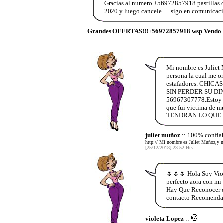
Gracias al numero +56972857918 pastillas or
2020 y luego cancele .....sigo en comunicac
Grandes OFERTAS!!!+56972857918 wsp Vendo 
Mi nombre es Juliet 
persona la cual me or
estafadores. CH
SIN PERDER SU DINE
56967307778.Estoy ag
que fui victima 
TENDRÁN LO QUE 
juliet muñoz
:: 100% confia
http:// Mi nombre es Juliet Muñoz,y 
[25/12/2018] 23:52 Hrs.
🌷🌷🌷 Hola Soy Viol
perfecto aora con mi
Hay Que Reconocer qu
contacto Recomenda
violeta Lopez
::