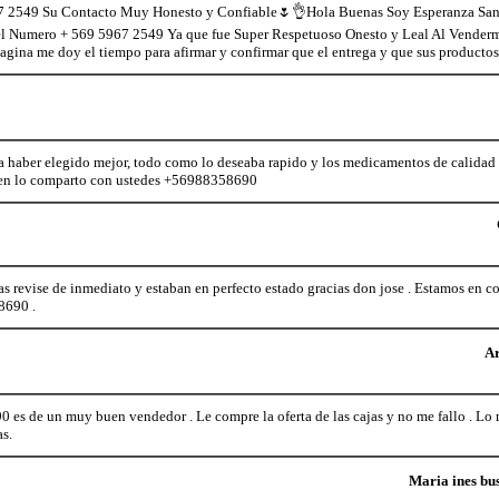
7 2549 Su Contacto Muy Honesto y Confiable🌷👌Hola Buenas Soy Esperanza Sanch
el Numero + 569 5967 2549 Ya que fue Super Respetuoso Onesto y Leal Al Venderm
 Pagina me doy el tiempo para afirmar y confirmar que el entrega y que sus producto
 haber elegido mejor, todo como lo deseaba rapido y los medicamentos de calidad i
ien lo comparto con ustedes +56988358690
 Las revise de inmediato y estaban en perfecto estado gracias don jose . Estamos en 
8690 .
Ar
es de un muy buen vendedor . Le compre la oferta de las cajas y no me fallo . Lo m
s.
Maria ines bu