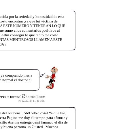
ida por la seriedad y honestidad de esta
costo encontrar ,ya que fui victima de
N A ESTE NUMERO Y TENDRAN LO QUE
mo a los comentarios positivos al
.Alfin consegui lo que tanto me costo
N CHANTAS MENTIROSOS LLAMEN A ESTE
A ?
es ya comprando mes a
 normal el doctor el
rres
:: torresal
hotmail.com
[6/12/2018] 11:45 Hrs.
ez del Numero + 569 5967 2549 Ya que fue
sta Pagina me doy el tiempo para afirmar y
cilio Aserme entrega demi farmaco el dia de
uy buena persona un 7 usted . Muchos