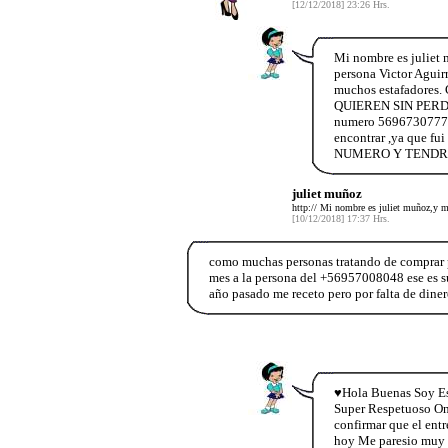
[12/12/2018] 23:26 Hrs.
Mi nombre es juliet 
persona Victor Aguirr
muchos estafador
QUIEREN SIN PERDER
numero 56967307778.E
encontrar ,ya que
NUMERO Y TENDRA
juliet muñoz
http:// Mi nombre es juliet muñoz,y 
[10/12/2018] 17:37 Hrs.
como muchas personas tratando de comprar pa
mes a la persona del +56957008048 ese es su
año pasado me receto pero por falta de dine
♥️Hola Buenas Soy E
Super Respetuoso One
confirmar que el ent
hoy Me paresio muy 