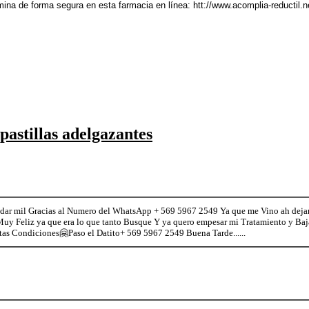
ina de forma segura en esta farmacia en línea: htt://www.acomplia-reductil.n
astillas adelgazantes
ar mil Gracias al Numero del WhatsApp + 569 5967 2549 Ya que me Vino ah deja
y Feliz ya que era lo que tanto Busque Y ya quero empesar mi Tratamiento y Bajar
tas Condiciones🤗Paso el Datito+ 569 5967 2549 Buena Tarde......