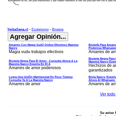
acordandose de mí, me pida matrimonio y que cuando hablemos al rato me pida que esté con el para siemp
-
-
YerbaSana.cl
Esoterismo
Brujeria
Amarres Con Magia VudÚ Online Efectivos Maestra
BrujerÍa Para Amarra
Nancy
Poderosa Whatsapp
Magia vudu trabajos efectivos
Amarres de am
Brujeria Negra Para
Brujeria Negra Para El Amor , Consulta Ahora A La
Maestra Nancy Exper
Maestra Nancy Experta En El A
Hechizos de am
Amarres de amor poderosos
garantizados
Logra Una UniÓn Matrimonial En Poco Tiempo
Bruja Nancy, Exper
Consulta Ya A La Maestra Nancy
Ahora Al Whatsapp 
Amarres de amor
Amarres de am
Ver todo 
Su aviso 