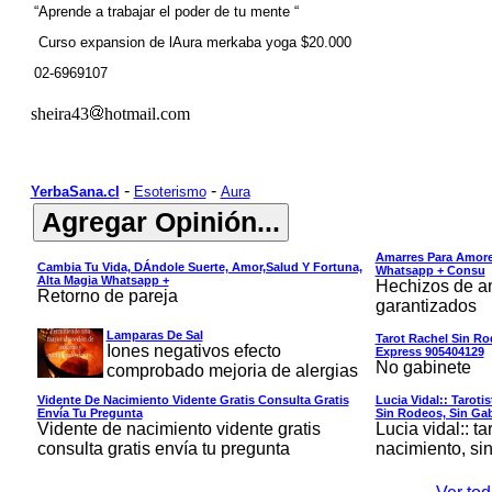
“Aprende a trabajar el poder de tu mente “
Curso expansion de lAura merkaba yoga $20.000
02-6969107
sheira43
hotmail.com
-
-
YerbaSana.cl
Esoterismo
Aura
Amarres Para Amore
Cambia Tu Vida, DÁndole Suerte, Amor,salud Y Fortuna,
Whatsapp + Consu
Alta Magia Whatsapp +
Hechizos de am
Retorno de pareja
garantizados
Lamparas De Sal
Tarot Rachel Sin Ro
Iones negativos efecto
Express 905404129
No gabinete
comprobado mejoria de alergias
Vidente De Nacimiento Vidente Gratis Consulta Gratis
Lucia Vidal:: Tarot
Envía Tu Pregunta
Sin Rodeos, Sin Ga
Vidente de nacimiento vidente gratis
Lucia vidal:: t
consulta gratis envía tu pregunta
nacimiento, sin