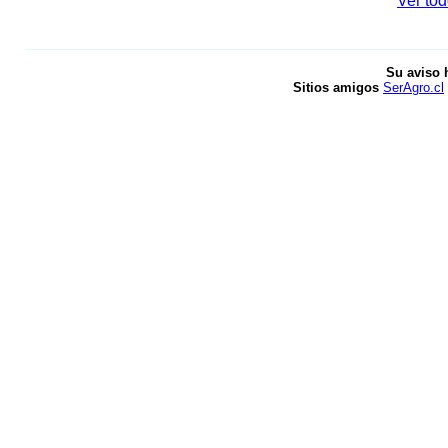
Ver tod
Su aviso 
Sitios amigos
SerAgro.cl