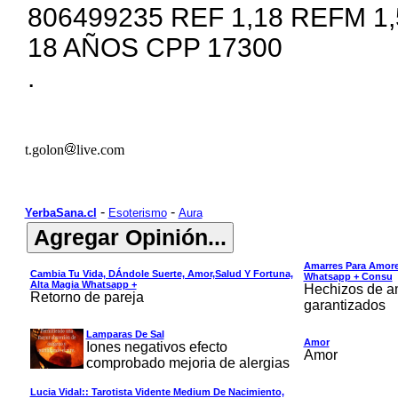
806499235 REF 1,18 REFM 1
18 AÑOS CPP 17300
.
t.golon
live.com
-
-
YerbaSana.cl
Esoterismo
Aura
Amarres Para Amore
Cambia Tu Vida, DÁndole Suerte, Amor,salud Y Fortuna,
Whatsapp + Consu
Alta Magia Whatsapp +
Hechizos de am
Retorno de pareja
garantizados
Lamparas De Sal
Amor
Iones negativos efecto
Amor
comprobado mejoria de alergias
Lucia Vidal:: Tarotista Vidente Medium De Nacimiento,