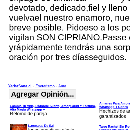
devotado, dedicado,fiel y llen
vuelvael nuestro enamoro, nue
breve posible. Pidoeso a los 
vigilan SON CIPRIANO.Passe es
yrápidamente tendrás una sorp
oración por tres díasseguidos.
-
-
YerbaSana.cl
Esoterismo
Aura
Amarres Para Amore
Cambia Tu Vida, DÁndole Suerte, Amor,salud Y Fortuna,
Whatsapp + Consu
Alta Magia Whatsapp +
Hechizos de am
Retorno de pareja
garantizados
Lamparas De Sal
Tarot Rachel Sin Ro
Iones negativos efecto