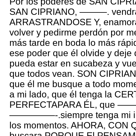
Por los poderes de SAN CIPRI
SAN CIPRIANO, ———. vendrá 
ARRASTRANDOSE Y, enamorado
volver y pedirme perdón por m
más tarde en boda lo más ráp
ese poder que él olvide y deje
pueda estar en sucabeza y vue
que todos vean. SON CIPRIAN
que él me busque a todo mom
a mi lado, que él tenga la 
PERFECTAPARA ÉL, que —————
—————-.siempre tenga mi im
los momentos. AHORA, CON 
buscara PORQUE El PENSAMI