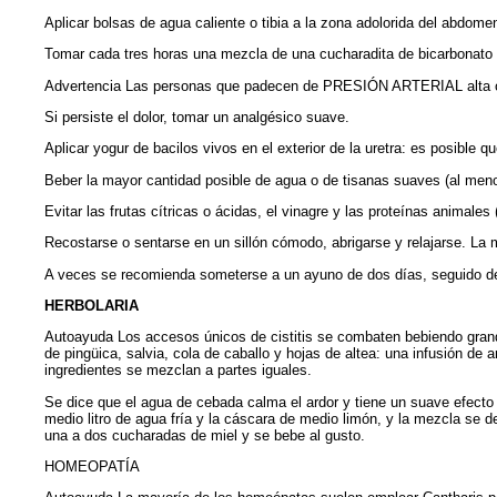
Aplicar bolsas de agua caliente o tibia a la zona adolorida del abdome
Tomar cada tres horas una mezcla de una cucharadita de bicarbonato de 
Advertencia Las personas que padecen de PRESIÓN ARTERIAL alta 
Si persiste el dolor, tomar un analgésico suave.
Aplicar yogur de bacilos vivos en el exterior de la uretra: es posible 
Beber la mayor cantidad posible de agua o de tisanas suaves (al meno
Evitar las frutas cítricas o ácidas, el vinagre y las proteínas animale
Recostarse o sentarse en un sillón cómodo, abrigarse y relajarse. La 
A veces se recomienda someterse a un ayuno de dos días, seguid
HERBOLARIA
Autoayuda Los accesos únicos de cistitis se combaten bebiendo grande
de pingüica, salvia, cola de caballo y hojas de altea: una infusión de
ingredientes se mezclan a partes iguales.
Se dice que el agua de cebada calma el ardor y tiene un suave efecto d
medio litro de agua fría y la cáscara de medio limón, y la mezcla se d
una a dos cucharadas de miel y se bebe al gusto.
HOMEOPATÍA