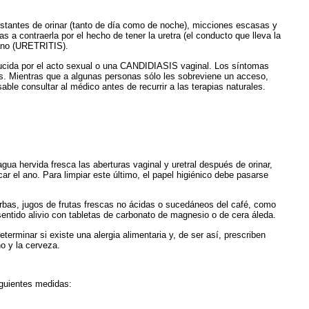
nstantes de orinar (tanto de día como de noche), micciones escasas y
a contraerla por el hecho de tener la uretra (el conducto que lleva la
 ano (URETRITIS).
ducida por el acto sexual o una CANDIDIASIS vaginal. Los síntomas
. Mientras que a algunas personas sólo les sobreviene un acceso,
ble consultar al médico antes de recurrir a las terapias naturales.
agua hervida fresca las aberturas vaginal y uretral después de orinar,
ar el ano. Para limpiar este último, el papel higiénico debe pasarse
ierbas, jugos de frutas frescas no ácidas o sucedáneos del café, como
entido alivio con tabletas de carbonato de magnesio o de cera áleda.
terminar si existe una alergia alimentaria y, de ser así, prescriben
no y la cerveza.
iguientes medidas: