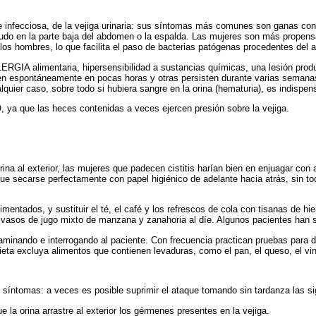
pre infecciosa, de la vejiga urinaria: sus síntomas más comunes son ganas co
o en la parte baja del abdomen o la espalda. Las mujeres son más propensas 
e los hombres, lo que facilita el paso de bacterias patógenas procedentes del
LERGIA alimentaria, hipersensibilidad a sustancias químicas, una lesión pro
en espontáneamente en pocas horas y otras persisten durante varias semanas
uier caso, sobre todo si hubiera sangre en la orina (hematuria), es indispensa
 ya que las heces contenidas a veces ejercen presión sobre la vejiga.
ina al exterior, las mujeres que padecen cistitis harían bien en enjuagar con 
que secarse perfectamente con papel higiénico de adelante hacia atrás, sin toc
mentados, y sustituir el té, el café y los refrescos de cola con tisanas de h
s vasos de jugo mixto de manzana y zanahoria al díe. Algunos pacientes han s
aminando e interrogando al paciente. Con frecuencia practican pruebas para de
 dieta excluya alimentos que contienen levaduras, como el pan, el queso, el vi
s síntomas: a veces es posible suprimir el ataque tomando sin tardanza las s
 la orina arrastre al exterior los gérmenes presentes en la vejiga.