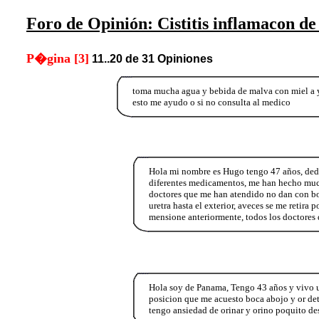
Foro de Opinión: Cistitis inflamacon de 
P�gina [3]
11..20 de 31 Opiniones
toma mucha agua y bebida de malva con miel a
esto me ayudo o si no consulta al medico
Hola mi nombre es Hugo tengo 47 años, dede
diferentes medicamentos, me han hecho mucho
doctores que me han atendido no dan con bol
uretra hasta el exterior, aveces se me retira
mensione anteriormente, todos los doctores 
Hola soy de Panama, Tengo 43 años y vivo u
posicion que me acuesto boca abojo y or det
tengo ansiedad de orinar y orino poquito de