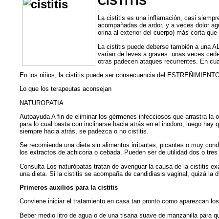
CISTITIS
La cistitis es una inflamación, casi siem
acompañadas de ardor, y a veces dolor agud
orina al exterior del cuerpo) más corta qu
La cistitis puede deberse también a una A
varían de leves a graves: unas veces ced
otras padecen ataques recurrentes. En cualq
En los niños, la cistitis puede ser consecuencia del ESTREÑIMIENTO,
Lo que los terapeutas aconsejan
NATUROPATIA
Autoayuda A fin de eliminar los gérmenes infecciosos que arrastra la or
para lo cual basta con inclinarse hacia atrás en el inodoro; luego hay 
siempre hacia atrás, se padezca o no cistitis.
Se recomienda una dieta sin alimentos irritantes, picantes o muy condi
los extractos de achicoria o cebada. Pueden ser de utilidad dos o tre
Consulta Los naturópatas tratan de averiguar la causa de la cistitis ex
una dieta. Si la cistitis se acompaña de candidiasis vaginal, quizá la
Primeros auxilios para la cistitis
Conviene iniciar el tratamiento en casa tan pronto como aparezcan lo
Beber medio litro de agua o de una tisana suave de manzanilla para que