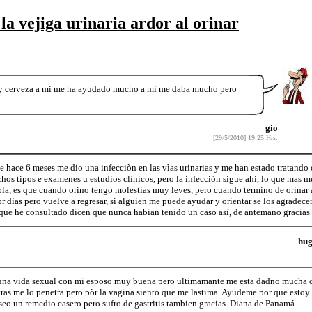
la vejiga urinaria ardor al orinar
 y cerveza a mi me ha ayudado mucho a mi me daba mucho pero
gio
[29/5/2010] 19:25 Hrs.
 hace 6 meses me dio una infecciòn en las vìas urinarias y me han estado tratando
s tipos e examenes u estudios clìnicos, pero la infección sigue ahi, lo que mas m
a, es que cuando orino tengo molestias muy leves, pero cuando termino de orinar ar
 por dìas pero vuelve a regresar, si alguien me puede ayudar y orientar se los agradec
que he consultado dicen que nunca habian tenido un caso así, de antemano gracias
hu
na vida sexual con mi esposo muy buena pero ultimamante me esta dadno mucha cisti
ras me lo penetra pero pòr la vagina siento que me lastima. Ayudeme por que esto
seo un remedio casero pero sufro de gastritis tambien gracias. Diana de Panamá