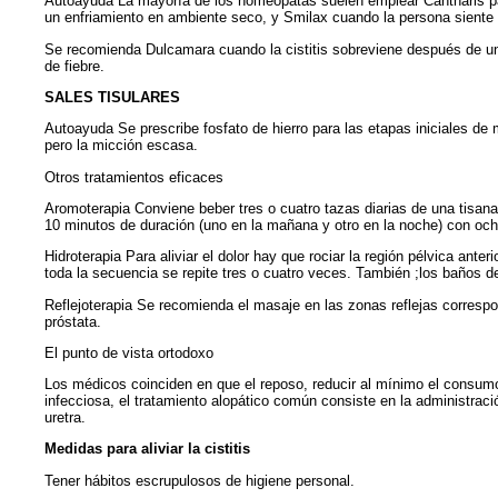
Autoayuda La mayoría de los homeópatas suelen emplear Cantharis para
un enfriamiento en ambiente seco, y Smilax cuando la persona siente 
Se recomienda Dulcamara cuando la cistitis sobreviene después de un
de fiebre.
SALES TISULARES
Autoayuda Se prescribe fosfato de hierro para las etapas iniciales de 
pero la micción escasa.
Otros tratamientos eficaces
Aromoterapia Conviene beber tres o cuatro tazas diarias de una tisan
10 minutos de duración (uno en la mañana y otro en la noche) con ocho
Hidroterapia Para aliviar el dolor hay que rociar la región pélvica ant
toda la secuencia se repite tres o cuatro veces. También ;los baños de
Reflejoterapia Se recomienda el masaje en las zonas reflejas correspondi
próstata.
El punto de vista ortodoxo
Los médicos coinciden en que el reposo, reducir al mínimo el consumo 
infecciosa, el tratamiento alopático común consiste en la administración
uretra.
Medidas para aliviar la cistitis
Tener hábitos escrupulosos de higiene personal.