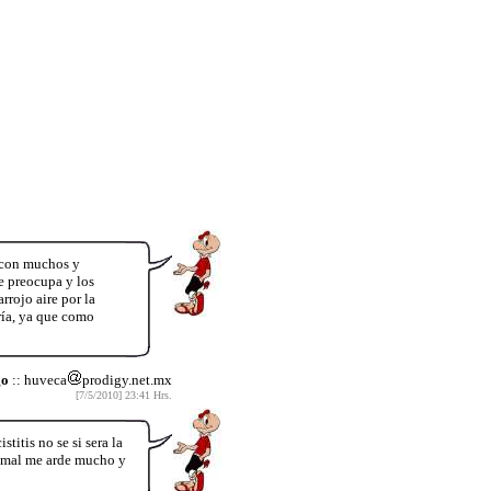
 con muchos y
e preocupa y los
rojo aire por la
ería, ya que como
go
:: huveca
prodigy.net.mx
[7/5/2010] 23:41 Hrs.
tis no se si sera la
y mal me arde mucho y