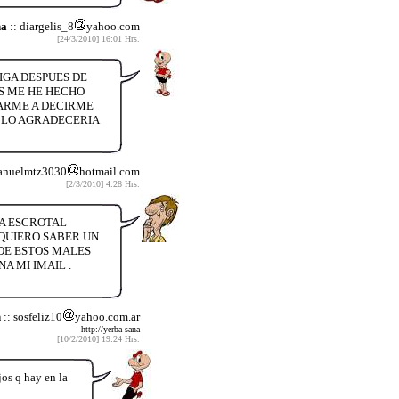
na
:: diargelis_8
yahoo.com
[24/3/2010] 16:01 Hrs.
IGA DESPUES DE
S ME HE HECHO
DARME A DECIRME
 LO AGRADECERIA
manuelmtz3030
hotmail.com
[2/3/2010] 4:28 Hrs.
SA ESCROTAL
 QUIERO SABER UN
 DE ESTOS MALES
A MI IMAIL .
n
:: sosfeliz10
yahoo.com.ar
http://yerba sana
[10/2/2010] 19:24 Hrs.
os q hay en la