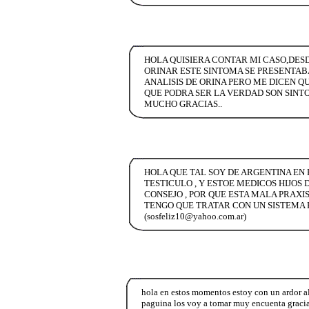
HOLA QUISIERA CONTAR MI CASO,DES
ORINAR ESTE SINTOMA SE PRESENTA
ANALISIS DE ORINA PERO ME DICEN Q
QUE PODRA SER LA VERDAD SON SINT
MUCHO GRACIAS..
HOLA QUE TAL SOY DE ARGENTINA EN 
TESTICULO , Y ESTOE MEDICOS HIJOS
CONSEJO , POR QUE ESTA MALA PRAXI
TENGO QUE TRATAR CON UN SISTEMA P
(sosfeliz10@yahoo.com.ar)
hola en estos momentos estoy con un ardor al
paguina los voy a tomar muy encuenta graci