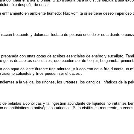
 combatir el ardor al orinar: Staphysagria para la cistitis debida a una exc
dolor sólo después de orinar.
 enfriamiento en ambiente húmedo: Nux vomita si se tiene deseo imperioso de
micción frecuente y dolorosa: fosfato de potasio si el dolor es ardiente o pun
a preparada con unas gotas de aceites esenciales de enebro y eucalipto. Tam
 gotas de aceites esenciales, que pueden ser de benjuí, bergamota, pimienta n
erior con agua caliente durante tres minutos, y luego con agua fría durante un
 asiento calientes y fríos pueden ser eficaces .
entes a la vejiga, los riñones, los uréteres, los ganglios linfáticos de la pelv
de bebidas alcohólicas y la ingestión abundante de líquidos no irritantes ben
 de antibióticos o antisépticos urinarios. Si la cistitis es recurrente, a veces