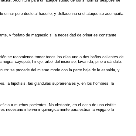
oriación: Aconitum para un ataque súbito de los síntomas después de
 orinar pero duele al hacerlo, y Belladonna si el ataque se acompaña
zante, y fosfato de magnesio si la necesidad de orinar es constante
bién se recomienda tomar todos los días uno o dos baños calientes de
egra, cayeputi, hinojo, árbol del incienso, lavan-da, pino o sándalo.
 minuto: se procede del mismo modo con la parte baja de la espalda, y
is, la hipófisis, las glándulas suprarrenales y, en los hombres, la
eficia a muchos pacientes. No obstante, en el caso de una cistitis
 es necesario intervenir quirúrgicamente para estirar la vejiga o la