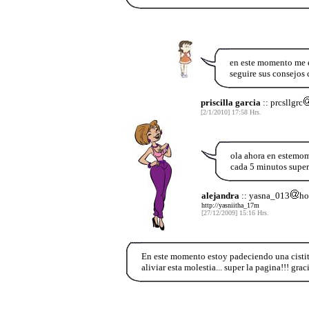
en este momento me en
seguire sus consejos 
priscilla garcia
:: prcsllgrc
[2/1/2010] 17:58 Hrs.
ola ahora en estemom
cada 5 minutos super
alejandra
:: yasna_013
ho
http://yasniitha_17m
[27/12/2009] 15:16 Hrs.
En este momento estoy padeciendo una cistitis
aliviar esta molestia... super la pagina!!! graci