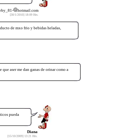
beby_81-
hotmail.com
[30/1/2010] 18:09 Hrs.
oducto de mxo frio y bebidas heladas,
e que aser me dan ganas de orinar como a
cticos pueda
Diana
[15/10/2009] 13:21 Hrs.