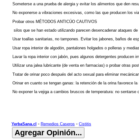
Someterse a una prueba de alergia y evitar los alimentos que den resu
No exponerse a vibraciones excesivas, como las que producen los viaj
Probar otros MÉTODOS ANTICÚO CAUTIVOS
silos que se han estado utilizando parecen desencadenar ataques de c
Usar toallas sanitarias, no tampones. Evitar los jabones, baños de e
Usar ropa interior de algodón, pantalones holgados o polleras y medias 
Lavar la ropa interior con jabón, pues algunos detergentes producen irr
Utilizar una jalea lubricante (de venta en farmacias) o probar otras pos
Tratar de orinar poco después del acto sexual para eliminar mecánic
Orinar en cuanto se tengan ganas: la retención de la orina favorece la
No exponer la vejiga a cambios bruscos de temperatura: no sentarse d
-
-
YerbaSana.cl
Remedios Caseros
Cistitis