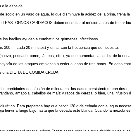
n o la espalda.
sodio en un vaso de agua, lo que disminuye la acidez de la orina, frena la mul
o TRASTORNOS CARDIACOS deben consultar al médico antes de tomar bica
que los bacilos ayuden a combatir los gérmenes infecciosos.
s 300 ml cada 20 minutos) y orinar con la frecuencia que se necesite.
s (huevo, pescado, carne, lácteos, etc.), ya que aumentan la acidez de la orina
mayoría de los ataques empiezan a ceder al cabo de tres horas. En caso contr
o de una DIE TA DE COMIDA CRUDA.
s cantidades de infusión de milenrama: los casos persistentes, con dos o tr
 arándano, amapola, cabellos de maíz y rabos de cereza, o bien, una infusión 
iurético. Para prepararla hay que hervir 120 g de cebada con el agua necesar
eja hervir a fuego bajo hasta que la cebada esté blanda. Cuando la mezcla esté