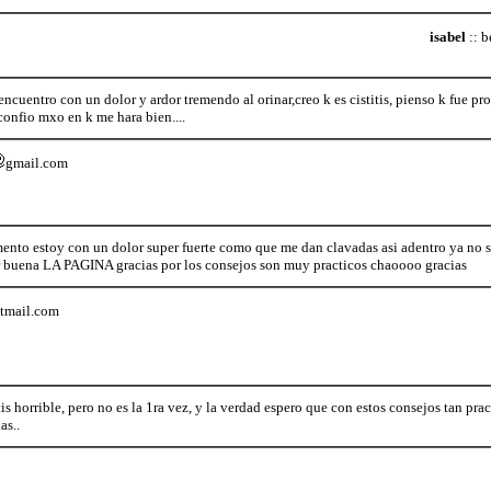
isabel
:: 
cuentro con un dolor y ardor tremendo al orinar,creo k es cistitis, pienso k fue pr
confio mxo en k me hara bien....
gmail.com
ento estoy con un dolor super fuerte como que me dan clavadas asi adentro ya no s
 buena LA PAGINA gracias por los consejos son muy practicos chaoooo gracias
tmail.com
 horrible, pero no es la 1ra vez, y la verdad espero que con estos consejos tan pra
as..