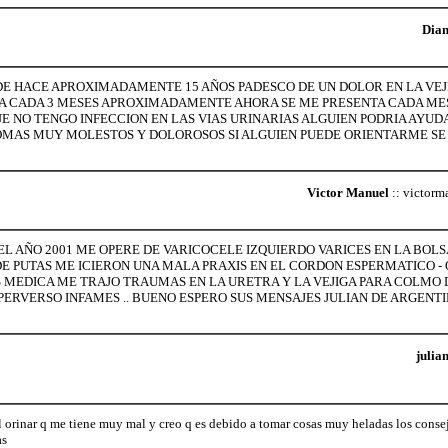
Dia
DE HACE APROXIMADAMENTE 15 AÑOS PADESCO DE UN DOLOR EN LA VEJ
BA CADA 3 MESES APROXIMADAMENTE AHORA SE ME PRESENTA CADA ME
UE NO TENGO INFECCION EN LAS VIAS URINARIAS ALGUIEN PODRIA AYU
OMAS MUY MOLESTOS Y DOLOROSOS SI ALGUIEN PUEDE ORIENTARME SE
Victor Manuel
:: victor
EL AÑO 2001 ME OPERE DE VARICOCELE IZQUIERDO VARICES EN LA BOL
 DE PUTAS ME ICIERON UNA MALA PRAXIS EN EL CORDON ESPERMATICO -
S MEDICA ME TRAJO TRAUMAS EN LA URETRA Y LA VEJIGA PARA COLMO
ERVERSO INFAMES .. BUENO ESPERO SUS MENSAJES JULIAN DE ARGENTIN
julia
 orinar q me tiene muy mal y creo q es debido a tomar cosas muy heladas los consej
as