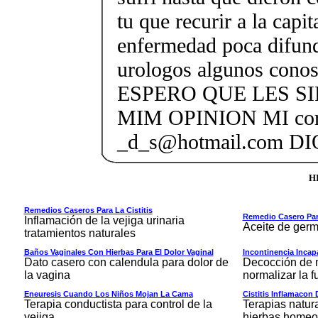
tu que recurir a la capit
enfermedad poca difund
urologos algunos conos
ESPERO QUE LES S
MIM OPINION MI corr
_d_s@hotmail.com DI
H
Remedios Caseros Para La Cistitis
Remedio Casero Par
Inflamación de la vejiga urinaria
Aceite de germ
tratamientos naturales
Baños Vaginales Con Hierbas Para El Dolor Vaginal
Incontinencia Incap
Dato casero con calendula para dolor de
Decocción de m
la vagina
normalizar la f
Eneuresis Cuando Los Niños Mojan La Cama
Cistitis Inflamacon 
Terapia conductista para control de la
Terapias natur
vejiga
hierbas homeop