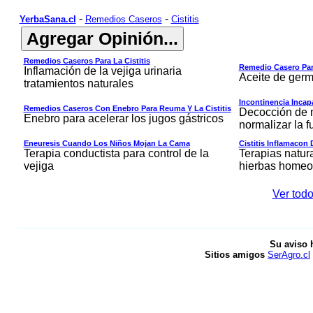
-
-
YerbaSana.cl
Remedios Caseros
Cistitis
Remedios Caseros Para La Cistitis
Remedio Casero Par
Inflamación de la vejiga urinaria
Aceite de germ
tratamientos naturales
Incontinencia Incap
Remedios Caseros Con Enebro Para Reuma Y La Cistitis
Decocción de m
Enebro para acelerar los jugos gástricos
normalizar la f
Eneuresis Cuando Los Niños Mojan La Cama
Cistitis Inflamacon 
Terapia conductista para control de la
Terapias natur
vejiga
hierbas homeop
Ver todo 
Su aviso 
Sitios amigos
SerAgro.cl