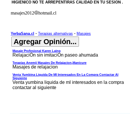
HIGIENICO NO TE ARREPENTIRAS CALIDAD EN TU SESION .
masajes2012
hotmail.cl
-
-
YerbaSana.cl
Terapias alternativas
Masajes
Masaje Profesional Karen Laing
RelajaciÓn sin imitaciÓn paseo ahumada
Terapias Anemij Masajes De Relajacion,manicure
Masajes de relajacion
Venta Yumbina Liquida De Ml Interesados En La Compra Contactar Al
Siguiente
Venta yumbina liquida de ml interesados en la compra
contactar al siguiente