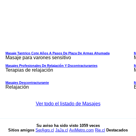
Masaje Tantrico Cote Años A Pasos De Plaza De Armas Ahumada
M
Masaje para varones sensitivo
Masajes Profesionales De Relajación Y Dscontracturantes
M
Terapias de relajación
Masajes Descontracturante
M
Relajación
Ver todo el listado de Masajes
Su aviso ha sido visto
1059
veces
Sitios amigos
SerAgro.cl
JaJa.cl
AviMetro.com
Rie.cl
Destacados