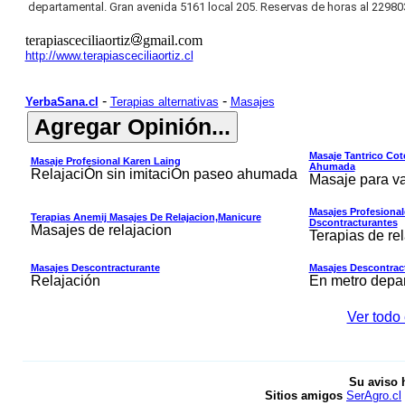
departamental. Gran avenida 5161 local 205. Reservas de horas al 229
terapiasceciliaortiz
gmail.com
http://www.terapiasceciliaortiz.cl
-
-
YerbaSana.cl
Terapias alternativas
Masajes
Masaje Tantrico Co
Masaje Profesional Karen Laing
Ahumada
RelajaciÓn sin imitaciÓn paseo ahumada
Masaje para va
Masajes Profesional
Terapias Anemij Masajes De Relajacion,manicure
Dscontracturantes
Masajes de relajacion
Terapias de re
Masajes Descontracturante
Masajes Descontract
Relajación
En metro depa
Ver todo 
Su aviso 
Sitios amigos
SerAgro.cl