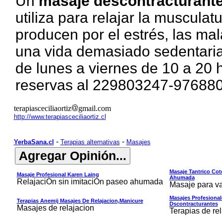
Un
masaje descontracturant
utiliza para relajar la musculat
producen por el estrés, las mal
una vida demasiado sedentaria
de lunes a viernes de 10 a 20 
reservas al 229803247-97688
terapiasceciliaortiz
gmail.com
http://www.terapiasceciliaortiz.cl
-
-
YerbaSana.cl
Terapias alternativas
Masajes
Masaje Tantrico Co
Masaje Profesional Karen Laing
Ahumada
RelajaciÓn sin imitaciÓn paseo ahumada
Masaje para va
Masajes Profesional
Terapias Anemij Masajes De Relajacion,manicure
Dscontracturantes
Masajes de relajacion
Terapias de re