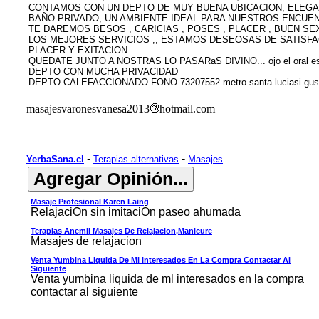
CONTAMOS CON UN DEPTO DE MUY BUENA UBICACION, ELEG
BAÑO PRIVADO, UN AMBIENTE IDEAL PARA NUESTROS ENCUE
TE DAREMOS BESOS , CARICIAS , POSES , PLACER , BUEN SEX
LOS MEJORES SERVICIOS ,, ESTAMOS DESEOSAS DE SATISF
PLACER Y EXITACION
QUEDATE JUNTO A NOSTRAS LO PASARaS DIVINO... ojo el oral es si
DEPTO CON MUCHA PRIVACIDAD
DEPTO CALEFACCIONADO FONO 73207552 metro santa luciasi gusta
masajesvaronesvanesa2013
hotmail.com
-
-
YerbaSana.cl
Terapias alternativas
Masajes
Masaje Profesional Karen Laing
RelajaciÓn sin imitaciÓn paseo ahumada
Terapias Anemij Masajes De Relajacion,manicure
Masajes de relajacion
Venta Yumbina Liquida De Ml Interesados En La Compra Contactar Al
Siguiente
Venta yumbina liquida de ml interesados en la compra
contactar al siguiente