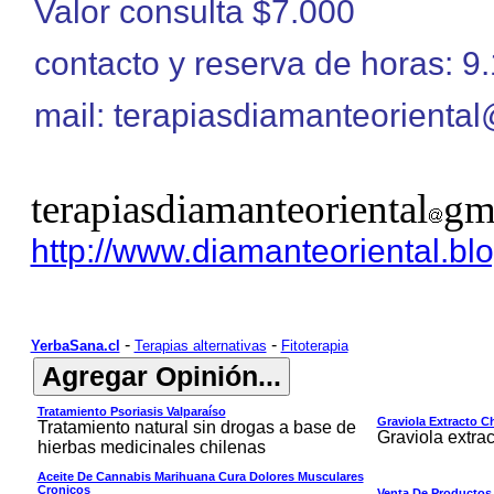
Valor consulta $7.000
contacto y reserva de horas: 
mail: terapiasdiamanteorienta
terapiasdiamanteoriental
gm
http://www.diamanteoriental.bl
-
-
YerbaSana.cl
Terapias alternativas
Fitoterapia
Tratamiento Psoriasis Valparaíso
Graviola Extracto Ch
Tratamiento natural sin drogas a base de
Graviola extrac
hierbas medicinales chilenas
Aceite De Cannabis Marihuana Cura Dolores Musculares
Cronicos
Venta De Productos