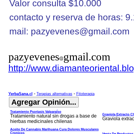
Valor consulta $10.000
contacto y reserva de horas: 
mail: pazyevenes@gmail.com
pazyevenes
gmail.com
http://www.diamanteoriental.bl
-
-
YerbaSana.cl
Terapias alternativas
Fitoterapia
Tratamiento Psoriasis Valparaíso
Graviola Extracto Ch
Tratamiento natural sin drogas a base de
Graviola extrac
hierbas medicinales chilenas
Aceite De Cannabis Marihuana Cura Dolores Musculares
Cronicos
Venta De Productos