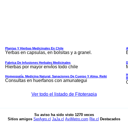
Plantas Y Hierbas Medicinales En Chile
A
Yerbas en capsulas, en bolsitas y a granel.
Fabrica De Infusiones Herbales Medicinales
D
Hierbas por mayor envÍos todo chile
H
Homeopatía, Medicina Natural, Sanaciones De Cuerpo Y Alma, Reiki
R
Consultas en huerfanos con amunategui
Ver todo el listado de Fitoterapia
Su aviso ha sido visto
1270
veces
Sitios amigos
SerAgro.cl
JaJa.cl
AviMetro.com
Rie.cl
Destacados