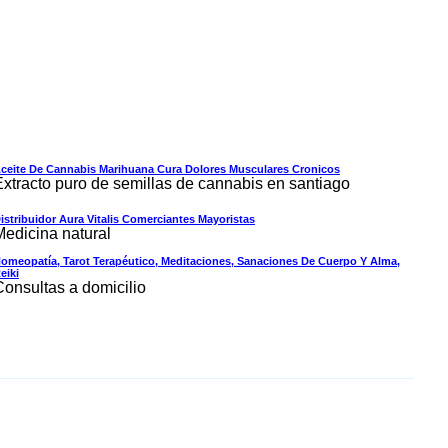
ceite De Cannabis Marihuana Cura Dolores Musculares Cronicos
Extracto puro de semillas de cannabis en santiago
istribuidor Aura Vitalis Comerciantes Mayoristas
Medicina natural
omeopatía, Tarot Terapéutico, Meditaciones, Sanaciones De Cuerpo Y Alma,
eiki
Consultas a domicilio