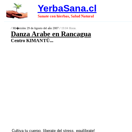
YerbaSana.cl
Sanate con hierbas, Salud Natural
/ Mi�rcoles 29 de Agosto del año 2007 /
19:04 Horas.
Danza Arabe en Rancagua
Centro KIMANTÜ...
Cultiva tu cuerpo, líberate del stress, equilíbrate!