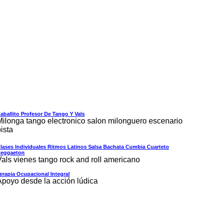
aballito Profesor De Tango Y Vals
Milonga tango electronico salon milonguero escenario
ista
lases Individuales Ritmos Latinos Salsa Bachata Cumbia Cuarteto
eggaeton
Vals vienes tango rock and roll americano
erapia Ocupacional Integral
Apoyo desde la acción lúdica