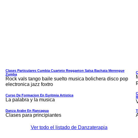
Clases Particulares Cumbia Cuarteto Reggaeton Salsa Bachata Merengue
C
Zumba
Rock vals tango baile suelto musica bolichera disco pop
p
electronica jazz foxtro
C
Curso De Formacion En Euritmia Artistica
R
La palabra y la musica
Danza Arabe En Rancagua
T
Clases para principiantes
Ver todo el listado de Danzaterapia