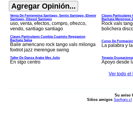
Venta De Fentermina Santiago, Sentis Santiago, Elvenir
Clases Particulares
Santiago, Obexol Santiago
Bachata Merengue
uso, venta, efectos, compro, ofrezco,
Rock vals tang
vendo, santiago santiago
bolichera disco
Clases Particulares Cumbia Cuarteto Reggaeton
Bachata Salsa
Curso De Formacion 
Baile americano rock tango vals milonga
La palabra y l
foxtrot jazz merengue swing
Taller De Danza Arabe Mes Julio
Terapia Ocupacional
En stgo centro
Apoyo desde la
Ver todo el
Su aviso 
Sitios amigos
SerAgro.cl