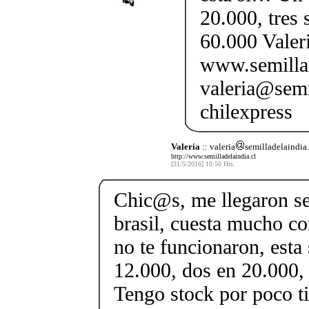
20.000, tres 
60.000 Vale
www.semillad
valeria@semi
chilexpress
Valeria
:: valeria
semilladelaindia.
http://www.semilladelaindia.cl
[31/5/2016] 10:50 Hrs.
Chic@s, me llegaron se
brasil, cuesta mucho con
no te funcionaron, esta
12.000, dos en 20.000,
Tengo stock por poco t