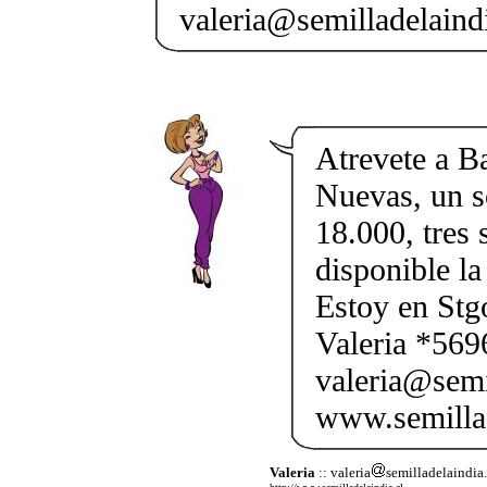
valeria@semilladelaindi
Atrevete a B
Nuevas, un s
18.000, tres 
disponible la
Estoy en Stg
Valeria *56
valeria@semi
www.semillad
Valeria
:: valeria
semilladelaindia.