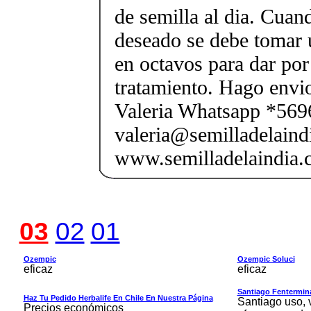
de semilla al dia. Cuand
deseado se debe tomar 
en octavos para dar por 
tratamiento. Hago envi
Valeria Whatsapp *56
valeria@semilladelaindi
www.semilladelaindia.c
03
02
01
Ozempic
Ozempic Soluci
eficaz
eficaz
Santiago Fentermina,
Haz Tu Pedido Herbalife En Chile En Nuestra Página
Santiago uso, 
Precios económicos