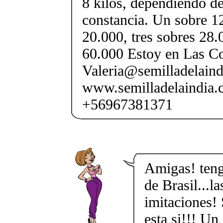
8 kilos, dependiendo d
constancia. Un sobre 1
20.000, tres sobres 28.
60.000 Estoy en Las C
Valeria@semilladelaind
www.semilladelaindia.
+56967381371
Amigas! teng
de Brasil...l
imitaciones! 
esta si!!! Un