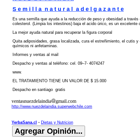
S e m i l l a n a t u r a l a d e l g a z a n t e
Es una semilla que ayuda a la reducción de peso y obesidad a través de
colesterol. (Limpia los intestinos) baja el acido úrico, es un excelente 
La mejor ayuda natural para recuperar la figura corporal
Quita adiposidades, grasa localizada, cura el estreñimiento, el cutis y
químicos ni anfetaminas.
Informes y ventas al mail
Despacho y ventas al teléfono: cel. 09–7- 4074247
www.
EL TRATAMIENTO TIENE UN VALOR DE $ 15.000
Despacho en santiago gratis
ventasnuezdelaindia
gmail.com
http://www.nuezdelaindia.superwebchile.com
-
YerbaSana.cl
Dietas y Nutricion