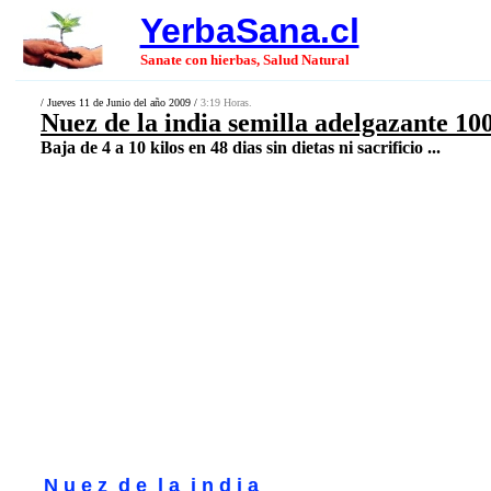
YerbaSana.cl
Sanate con hierbas, Salud Natural
/ Jueves 11 de Junio del año 2009 /
3:19 Horas.
Nuez de la india semilla adelgazante 1
Baja de 4 a 10 kilos en 48 dias sin dietas ni sacrificio ...
N u e z d e l a i n d i a