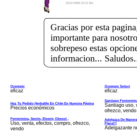
[16/6/2008] 20:23 Hrs.
Gracias por esta pagin
importante para nosotr
sobrepeso estas opcione
informacion... Saludos.
Ozempic
Ozempic Soluci
eficaz
eficaz
Santiago Fentermina,
Haz Tu Pedido Herbalife En Chile En Nuestra Página
Santiago uso, 
Precios económicos
ofrezco, vendo
Fentermina, Sentis, Elvenir, Obexol ,
Adelgaza De Manera 
Uso, venta, efectos, compro, ofrezco,
Flaca!!!
Adelgazante nue
vendo