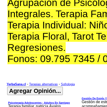
Agrupación de Psicólo
Integrales. Terapia Fam
Terapia Individual: Niñ
Terapia Floral, Tarot Te
Regresiones.
Fonos: 09.795 7345 / 
-
-
YerbaSana.cl
Terapias alternativas
Sofrologia
Gestión De Estrés Y
Gestión de estr
Psicoterapia Adolescentes - Adultos En Santiago
Terapia familiar. patricia Ávalos.
acompañamiento