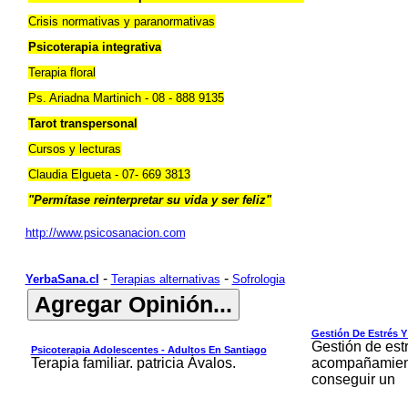
Crisis normativas y paranormativas
Psicoterapia integrativa
Terapia floral
Ps. Ariadna Martinich - 08 - 888 9135
Tarot transpersonal
Cursos y lecturas
Claudia Elgueta - 07- 669 3813
"Permítase reinterpretar su vida y ser feliz"
http://www.psicosanacion.com
-
-
YerbaSana.cl
Terapias alternativas
Sofrologia
Gestión De Estrés Y
Gestión de estr
Psicoterapia Adolescentes - Adultos En Santiago
Terapia familiar. patricia Ávalos.
acompañamiento
conseguir un