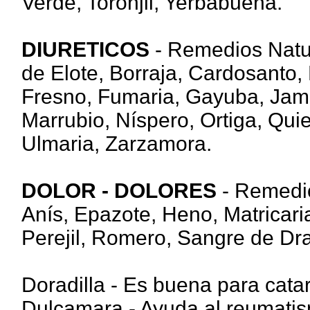
Verde, Toronjil, Yerbabuena.
DIURETICOS
- Remedios Natur
de Elote, Borraja, Cardosanto, 
Fresno, Fumaria, Gayuba, Jama
Marrubio, Níspero, Ortiga, Qu
Ulmaria, Zarzamora.
DOLOR - DOLORES
- Remedio
Anís, Epazote, Heno, Matricar
Perejil, Romero, Sangre de Dra
Doradilla - Es buena para cata
Dulcamara - Ayuda al reumatism