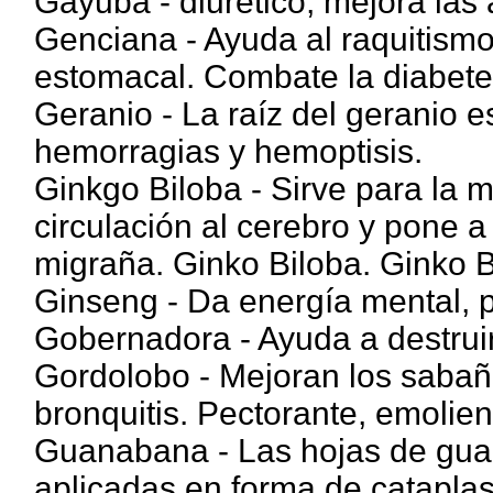
Gayuba - diurético, mejora las 
Genciana - Ayuda al raquitismo,
estomacal. Combate la diabete
Geranio - La raíz del geranio 
hemorragias y hemoptisis.
Ginkgo Biloba - Sirve para la 
circulación al cerebro y pone a
migraña. Ginko Biloba. Ginko B
Ginseng - Da energía mental, po
Gobernadora - Ayuda a destruir 
Gordolobo - Mejoran los sabaño
bronquitis. Pectorante, emolien
Guanabana - Las hojas de gua
aplicadas en forma de catapla