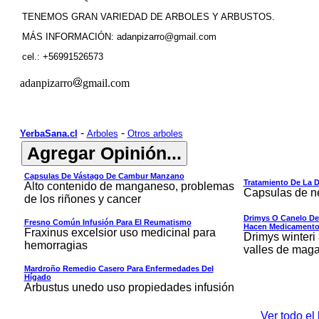
TENEMOS GRAN VARIEDAD DE ARBOLES Y ARBUSTOS.
MÁS INFORMACIÓN: adanpizarro@gmail.com
cel.: +56991526573
adanpizarro
gmail.com
-
-
YerbaSana.cl
Arboles
Otros arboles
Capsulas De Vástago De Cambur Manzano
Tratamiento De La D
Alto contenido de manganeso, problemas
Capsulas de 
de los riñones y cancer
Drimys O Canelo De
Fresno Común Infusión Para El Reumatismo
Hacen Medicament
Fraxinus excelsior uso medicinal para
Drimys winteri 
hemorragias
valles de maga
Mardroño Remedio Casero Para Enfermedades Del
Hígado
Arbustus unedo uso propiedades infusión
Ver todo el