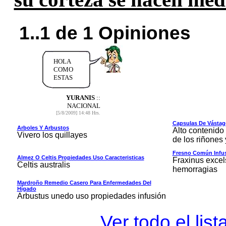
1..1 de 1 Opiniones
HOLA
COMO
ESTAS
YURANIS
::
NACIONAL
[5/8/2009] 14:48 Hrs.
Capsulas De Vásta
Arboles Y Arbustos
Alto contenid
Vivero los quillayes
de los riñones
Fresno Común Infus
Almez O Celtis Propiedades Uso Caracteristicas
Fraxinus excel
Celtis australis
hemorragias
Mardroño Remedio Casero Para Enfermedades Del
Hígado
Arbustus unedo uso propiedades infusión
Ver todo el lis