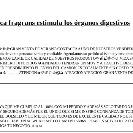
a fragrans estimula los órganos digestivos
🌽🌽🌽GRAN VENTA DE VERANO CONTACTA A UNO DE NUESTROS VENDEDO
os de venta personas serias y confiable. Agendamos su pedido al istante y enviar
las TENEMOS LA MEJOR CALIDAD DE NUESTROS PRODUCTO🍉🍎🍒🍓🍅🥚 VIDA S
PRIMERO 10 PEDIDOS AGENDADOS TENDRAN UN MUY Y A TRACTIVO DES
N PRENDIMIENTO EL ENVIO DEL CAMION ES TOTALMENTE SIN COSTO E
🍅..............ATENCON🥑🍉🥔🥚🍅🥝🍒 ATENCIONATENCION GRAN VENTA 
YA QUE ME CUMPLIO AL 100% CON MI PEDIDO Y ADEMÁS SOLO TARDO 3
Y SEGURO ADEMÁS FUE EL UNICO QUE SI ME INSPIRÓ CONFIANZA DE TOD
 EL BOLSILLO Y LO MEJOR QUE TODO ES DE EXCELENTE CALIDAD NO E
SABLE HABLEN AL WHATSAPP O LLAMEN +56965115249 ES MUY EDUCAD
IGA TU NEGOCIO ☺️☺️☺️