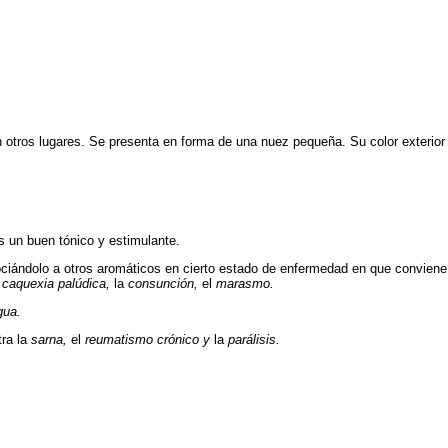
otros lugares. Se presenta en forma de una nuez pequeña. Su color exterior e
s un buen tónico y estimulante.
ciándolo a otros aromáticos en cierto estado de enfermedad en que conviene 
a
caquexia palúdica,
la
consunción,
el
marasmo.
gua.
tra la
sarna,
el
reumatismo crónico y
la
parálisis.