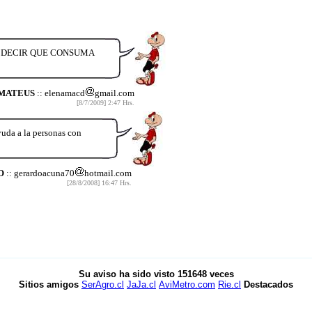
 DECIR QUE CONSUMA
MATEUS
:: elenamacd
gmail.com
[8/7/2009] 2:47 Hrs.
yuda a la personas con
O
:: gerardoacuna70
hotmail.com
[28/8/2008] 16:47 Hrs.
Su aviso ha sido visto
151648
veces
Sitios amigos
SerAgro.cl
JaJa.cl
AviMetro.com
Rie.cl
Destacados