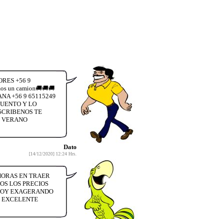
RES +56 9
emos un camion🚚🚚🚚
ANA +56 9 65115249
CUENTO Y LO
SCRIBENOS TE
DE VERANO
Dato
[14/12/2020] 12:24 Hrs.
 HORAS EN TRAER
OS LOS PRECIOS
STOY EXAGERANDO
O EXCELENTE