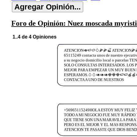
Foro de Opinión: Nuez moscada myristic
1..4 de 4 Opiniones
ATENCION🥑🍉🥔🥚🌽🌽🍒 ATENCION
65115249 contacta unos de nuestro ejecutiv
a su negocio domicilio local o parce
SOLO CONSULTAS INTERESADOS. LOS 
MEJOR PARA EMPEZAR UN MUY BUEN E
ESPERAMOS.🥚🥚🥑🥑🥑🍓🍓🍓🍉🍉🍎🍎
CONTACTA A UNO DE NUESTROS
+56965115249HOLA ESTOY MUY FELIZ 
TODO A MI NEGOCIO FUE MUY RÁPIDO 
QUE TIENE SON UNA MARAVILLA PARA
PERO ES EL MEJOR Y EL MAS RESPON
ATENCION TE PASASTE QUE DIOS BEND