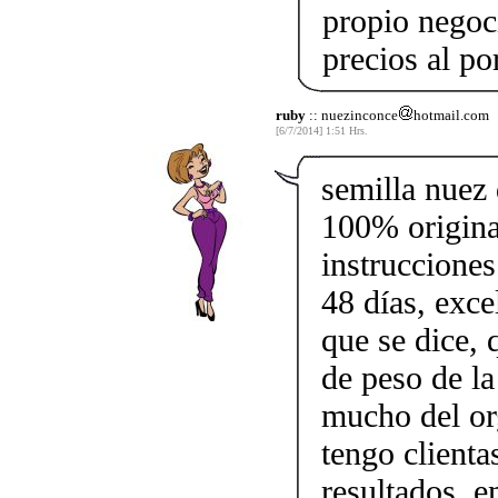
propio negoci
precios al po
ruby
:: nuezinconce
hotmail.com
[6/7/2014] 1:51 Hrs.
semilla nuez 
100% origina
instrucciones
48 días, exce
que se dice, 
de peso de l
mucho del or
tengo clienta
resultados, 