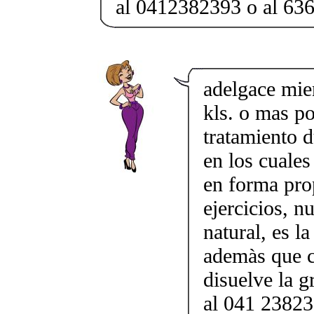
al 0412382393 o al 63
adelgace mie
kls. o mas po
tratamiento 
en los cuales
en forma prop
ejercicios, n
natural, es l
ademàs que co
disuelve la g
al 041 23823