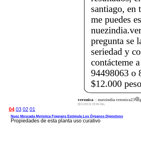
santiago, en 
me puedes es
nuezindia.ve
pregunta se l
seriedad y co
contácteme a
94498063 o 8
$12.000 pes
veronica
:: nuezindia.veronica23
[8/5/2013] 19:06 Hrs.
04
03
02
01
Nuez Moscada Myristica Fragrans Estimula Los Órganos Digestivos
Propiedades de esta planta uso curativo