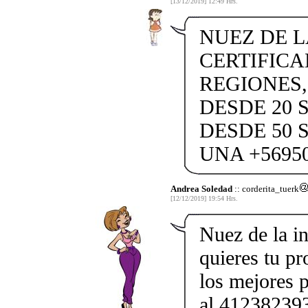
[13/12/2019] 12:49 Hrs.
NUEZ DE L
CERTIFICA
REGIONES,
DESDE 20 S
DESDE 50 
UNA +5695
Andrea Soledad
:: corderita_tuerk
[12/12/2019] 19:54 Hrs.
Nuez de la in
quieres tu pr
los mejores 
al 41238239