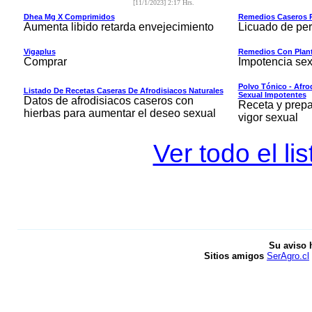
[11/1/2023] 2:17 Hrs.
Dhea Mg X Comprimidos
Remedios Caseros P
Aumenta libido retarda envejecimiento
Licuado de perej
Vigaplus
Remedios Con Plant
Comprar
Impotencia sex
Polvo Tónico - Afro
Listado De Recetas Caseras De Afrodisiacos Naturales
Sexual Impotentes
Datos de afrodisiacos caseros con
Receta y prepa
hierbas para aumentar el deseo sexual
vigor sexual
Ver todo el l
Su aviso 
Sitios amigos
SerAgro.cl