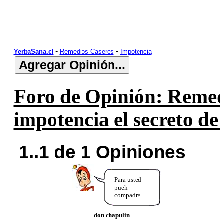
-
-
YerbaSana.cl
Remedios Caseros
Impotencia
Foro de Opinión: Remed
impotencia el secreto d
1..1 de 1 Opiniones
Para usted
pueh
compadre
don chapulin