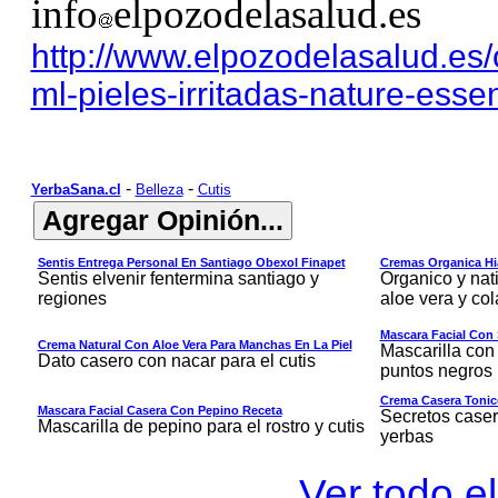
info
elpozodelasalud.es
http://www.elpozodelasalud.es/
ml-pieles-irritadas-nature-esse
-
-
YerbaSana.cl
Belleza
Cutis
Sentis Entrega Personal En Santiago Obexol Finapet
Cremas Organica Hia
Sentis elvenir fentermina santiago y
Organico y nat
regiones
aloe vera y co
Mascara Facial Con 
Crema Natural Con Aloe Vera Para Manchas En La Piel
Mascarilla con 
Dato casero con nacar para el cutis
puntos negros
Crema Casera Tonic
Mascara Facial Casera Con Pepino Receta
Secretos caser
Mascarilla de pepino para el rostro y cutis
yerbas
Ver todo el