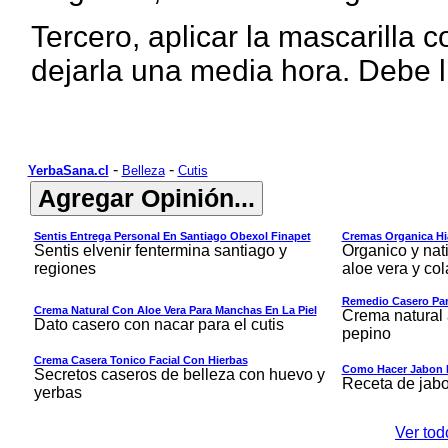
Tercero, aplicar la mascarilla 
dejarla una media hora. Debe 
-
-
YerbaSana.cl
Belleza
Cutis
Sentis Entrega Personal En Santiago Obexol Finapet
Cremas Organica Hia
Sentis elvenir fentermina santiago y
Organico y nat
regiones
aloe vera y co
Remedio Casero Par
Crema Natural Con Aloe Vera Para Manchas En La Piel
Crema natural 
Dato casero con nacar para el cutis
pepino
Crema Casera Tonico Facial Con Hierbas
Como Hacer Jabon 
Secretos caseros de belleza con huevo y
Receta de jab
yerbas
Ver tod