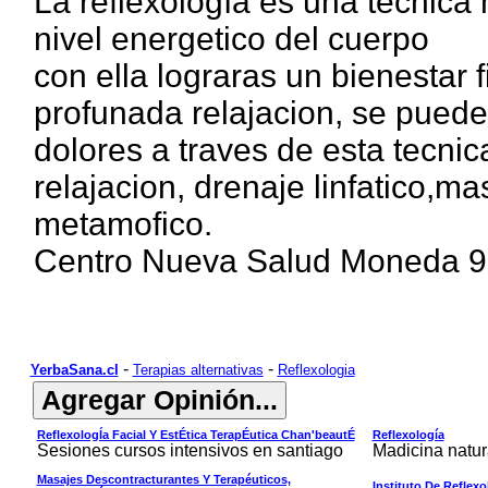
La reflexología es una tecnica 
nivel energetico del cuerpo
con ella lograras un bienestar
profunada relajacion, se puede
dolores a traves de esta tecni
relajacion, drenaje linfatico,m
metamofico.
Centro Nueva Salud Moneda 9
-
-
YerbaSana.cl
Terapias alternativas
Reflexologia
ReflexologÍa Facial Y EstÉtica TerapÉutica Chan'beautÉ
Reflexología
Sesiones cursos intensivos en santiago
Madicina natur
Masajes Descontracturantes Y Terapéuticos,
Instituto De Reflex